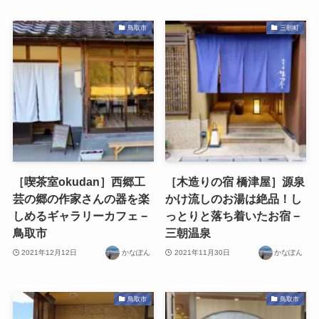
鳥取市
三朝町
［喫茶室okudan］西郷工
［木造りの宿 橋津屋］源泉
芸の郷の作家さんの器を楽
かけ流しのお湯は絶品！し
しめるギャラリーカフェ −
っとりと落ち着いたお宿 −
鳥取市
三朝温泉
2021年12月12日
かなぽん
2021年11月30日
かなぽん
鳥取市
鳥取市