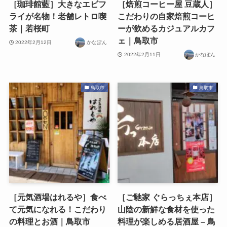
［珈琲館藍］大きなエビフ
［焙煎コーヒー屋 豆蔵人］
ライが名物！老舗レトロ喫
こだわりの自家焙煎コーヒ
茶｜若桜町
ーが飲めるカジュアルカフ
ェ｜鳥取市
2022年2月12日
かなぽん
2022年2月11日
かなぽん
鳥取市
鳥取市
［元気酒場はれるや］食べ
［ご馳家 ぐらっちぇ本店］
て元気になれる！こだわり
山陰の新鮮な食材を使った
の料理とお酒｜鳥取市
料理が楽しめる居酒屋 – 鳥