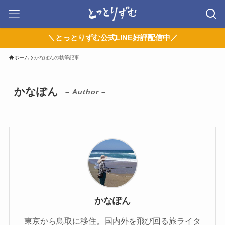
＼とっとりずむ公式LINE好評配信中／
ホーム
かなぽんの執筆記事
かなぽん
– Author –
かなぽん
東京から鳥取に移住。国内外を飛び回る旅ライタ