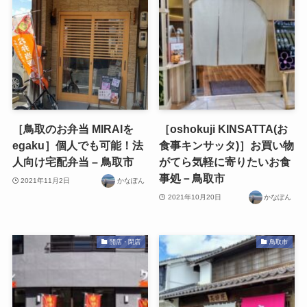
［鳥取のお弁当 MIRAIを
［oshokuji KINSATTA(お
egaku］個人でも可能！法
食事キンサッタ)］お買い物
人向け宅配弁当 – 鳥取市
がてら気軽に寄りたいお食
事処－鳥取市
2021年11月2日
かなぽん
2021年10月20日
かなぽん
開店・閉店
鳥取市