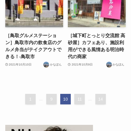
［鳥取グルメステーショ
［城下町とっとり交流館 高
ン］鳥取市内の飲食店のグ
砂屋］カフェあり、施設利
ルメ弁当がテイクアウトで
用ができる風情ある明治時
きる！-鳥取市
代の商家
2021年10月10日
かなぽん
2021年10月9日
かなぽん
1
...
9
10
11
...
14