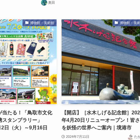
奥田
博物館・美術館
博物館・美
が当たる！「鳥取市文化
【開店】［水木しげる記念館］202
携スタンプラリー」
年4月20日リニューオープン！皆
月2日（火）～9月16日
を妖怪の世界へご案内｜境港市
】
2024年7月11日
た