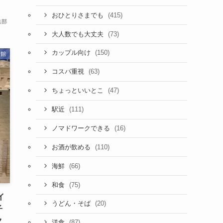
(415)
おひとりさまでも
集部
(73)
大人数でも大丈夫
(150)
カップル向け
術館
(63)
コスパ重視
(47)
ちょっといいとこ
(111)
駅近
(16)
ノマドワークできる
(110)
お酒が飲める
(66)
海鮮
(75)
和食
イ
(20)
うどん・そば
子
ク
(87)
洋食