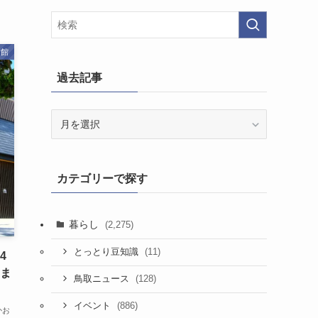
術館
過去記事
過
去
記
事
カテゴリーで探す
暮らし
(2,275)
(11)
とっとり豆知識
4
さま
(128)
鳥取ニュース
(886)
イベント
かお