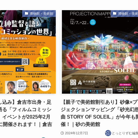
博物館・美術館
博物館・美
し込み】倉吉市出身・足
【親子で美術館割引あり】砂像×プ
語る「フィルムコミッシ
ジェクションマッピング「砂光幻
イベントが2025年2月
曲 STORY OF SOLEIL」が今年も
）に開催されます！｜倉吉
催！｜砂の美術館
2024年12月7日
とっとりずむ編