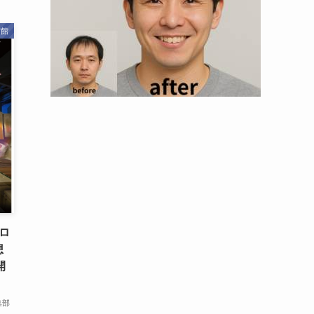
術館
ロ
想
開
集部