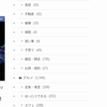
(33)
美容
(32)
不動産
術館
(15)
健康
(4)
病院
(9)
習い事
(40)
子育て
(735)
開店・閉店
(27)
お得・節約
グルメ
(1,346)
(109)
ッ
定食・食堂
(252)
ゆったりできる
想
(298)
カフェ