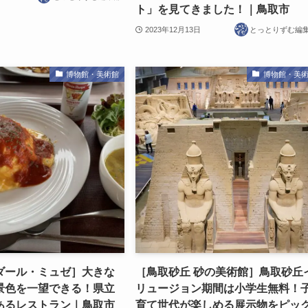
ト」を見てきました！｜鳥取市
2023年12月13日
とっとりずむ編
博物館・美術館
博物館・美
ダール・ミュゼ］大きな
［鳥取砂丘 砂の美術館］鳥取砂丘
景色を一望できる！県立
リュージョン期間は小学生無料！
あるレストラン｜鳥取市
育て世代が楽しめる展示物をピッ