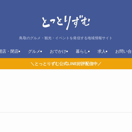
鳥取のグルメ・観光・イベントを発信する地域情報サイト
開店・閉店
グルメ
おでかけ
暮らし
求人
お問い合
＼とっとりずむ公式LINE好評配信中／