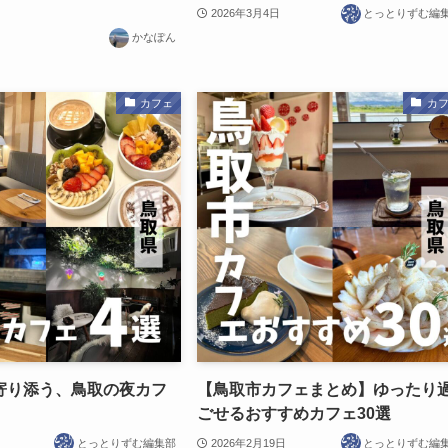
2026年3月4日
とっとりずむ編
かなぽん
カフェ
カ
寄り添う、鳥取の夜カフ
【鳥取市カフェまとめ】ゆったり
ごせるおすすめカフェ30選
とっとりずむ編集部
2026年2月19日
とっとりずむ編