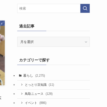
フェ
過去記事
過
去
記
事
カテゴリーで探す
暮らし
(2,275)
(11)
とっとり豆知識
(128)
鳥取ニュース
大
(886)
イベント