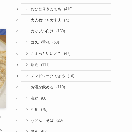
(415)
おひとりさまでも
(73)
大人数でも大丈夫
(150)
カップル向け
フェ
(63)
コスパ重視
(47)
ちょっといいとこ
(111)
駅近
(16)
ノマドワークできる
(110)
お酒が飲める
(66)
海鮮
(75)
和食
ェ
(20)
うどん・そば
で
(87)
洋食