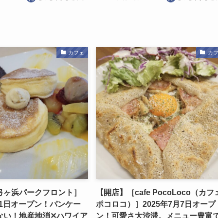
カフェ
カ
弓ヶ浜パークフロント］
【開店】［cafe PocoLoco（カフ
月11日オープン！パンケー
ポコロコ）］2025年7月7日オープ
ない！地産地消✕ハワイア
ン！可愛さ大渋滞。メニュー豊富