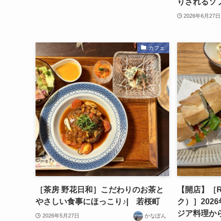
りされるソ
2026年6月27日
カフェ
［茶房 野花日和］こだわりのお茶と
【開店】［Ro
やさしい食事にほっこり♪| 若桜町
ク）］202
ジア料理か
2026年5月27日
かなぽん