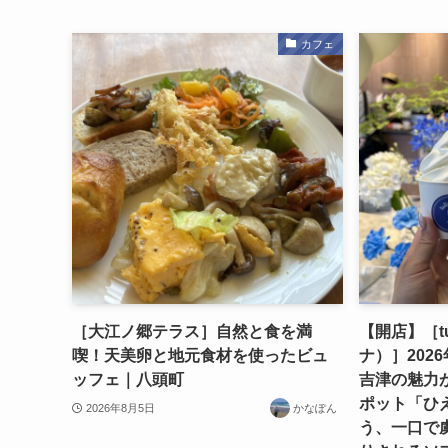
カフェ
［大江ノ郷テラス］自然と食を満
【開店】［tu
喫！天美卵と地元食材を使ったビュ
ナ）］202
ッフェ｜八頭町
吉津の魅力
ポット「ひ
2026年8月5日
かなぽん
う、一口で