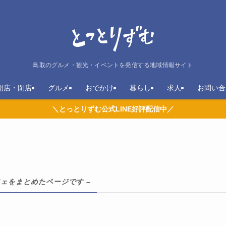
鳥取のグルメ・観光・イベントを発信する地域情報サイト
開店・閉店
グルメ
おでかけ
暮らし
求人
お問い合
＼とっとりずむ公式LINE好評配信中／
フェをまとめたページです –