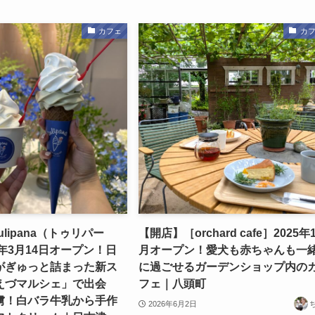
カフェ
カ
lipana（トゥリパー
【開店】［orchard cafe］2025年
6年3月14日オープン！日
月オープン！愛犬も赤ちゃんも一
がぎゅっと詰まった新ス
に過ごせるガーデンショップ内の
えづマルシェ」で出会
フェ｜八頭町
虜！白バラ牛乳から手作
2026年6月2日