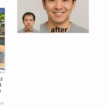
フェ
12
緒
カ
ちけ