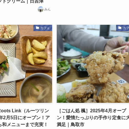
フトクリーム｜日吉津
みん
カフェ
カ
ots Link（ルーツリン
［ごはん処 楓］2025年4月オープ
6年2月5日にオープン！ア
ン！愛情たっぷりの手作り定食に
ら和メニューまで充実！
満足｜鳥取市