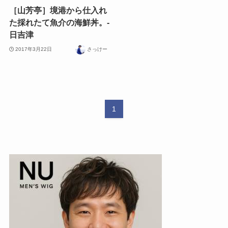
［山芳亭］境港から仕入れ
た採れたて魚介の海鮮丼。-
日吉津
2017年3月22日
さっけー
1