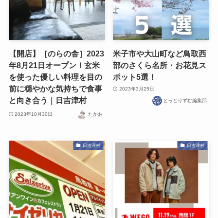
【開店】［のらの舎］2023
米子市や大山町など鳥取西
年8月21日オープン！玄米
部のさくら名所・お花見ス
を使った優しい料理を目の
ポット5選！
前に穏やかな気持ちで食事
2023年3月25日
と向き合う｜日吉津村
とっとりずむ編集部
2023年10月30日
たかお
日吉津村
日吉津村