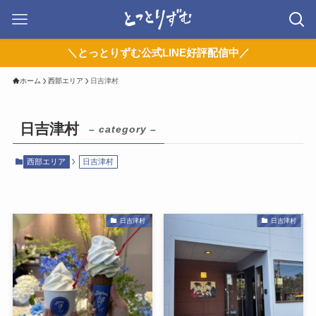
＼とっとりずむ公式LINE好評配信中／
ホーム
西部エリア
日吉津村
日吉津村
– category –
西部エリア
日吉津村
日吉津村
日吉津村