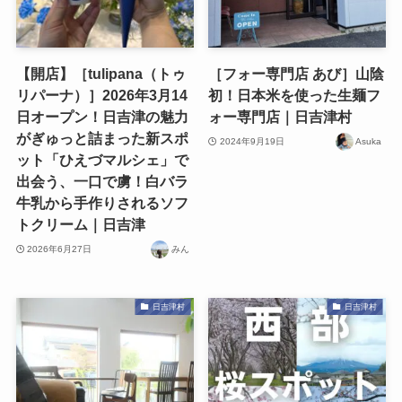
【開店】［tulipana（トゥ
［フォー専門店 あび］山陰
リパーナ）］2026年3月14
初！日本米を使った生麺フ
日オープン！日吉津の魅力
ォー専門店｜日吉津村
がぎゅっと詰まった新スポ
2024年9月19日
Asuka
ット「ひえづマルシェ」で
出会う、一口で虜！白バラ
牛乳から手作りされるソフ
トクリーム｜日吉津
2026年6月27日
みん
日吉津村
日吉津村