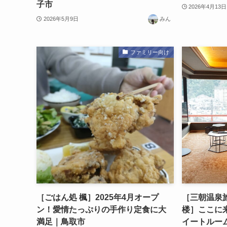
子市
2026年4月13日
2026年5月9日
みん
ファミリー向け
［ごはん処 楓］2025年4月オープ
［三朝温泉旅
ン！愛情たっぷりの手作り定食に大
楼］ここに
満足｜鳥取市
イートルー