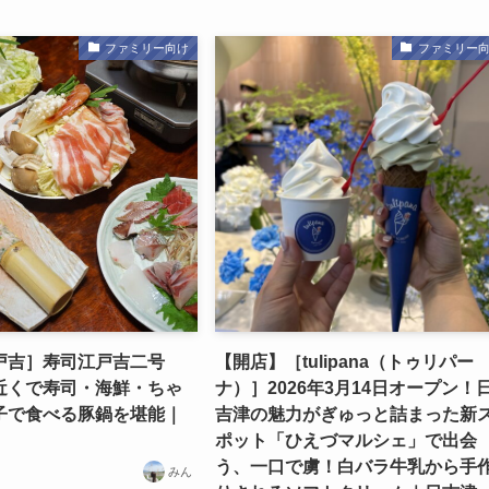
ファミリー向け
ファミリー
戸吉］寿司江戸吉二号
【開店】［tulipana（トゥリパー
近くで寿司・海鮮・ちゃ
ナ）］2026年3月14日オープン！
子で食べる豚鍋を堪能｜
吉津の魅力がぎゅっと詰まった新
ポット「ひえづマルシェ」で出会
う、一口で虜！白バラ牛乳から手
みん