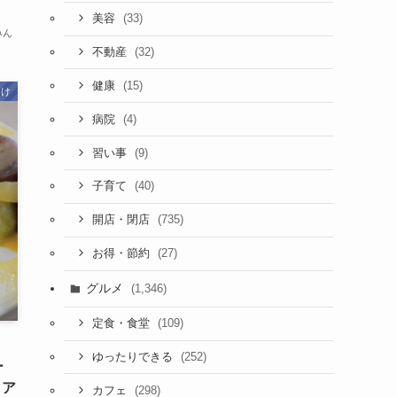
(33)
美容
みん
(32)
不動産
(15)
健康
向け
(4)
病院
(9)
習い事
(40)
子育て
(735)
開店・閉店
(27)
お得・節約
グルメ
(1,346)
(109)
定食・食堂
］
(252)
ゆったりできる
ー
イア
(298)
カフェ