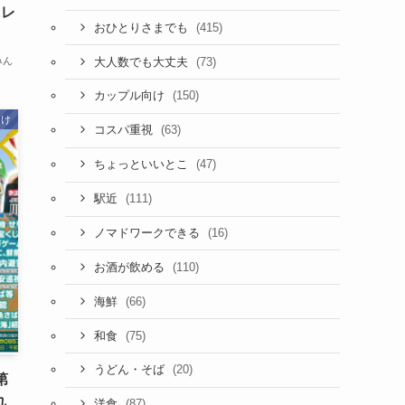
&レ
(415)
おひとりさまでも
(73)
みん
大人数でも大丈夫
(150)
カップル向け
向け
(63)
コスパ重視
(47)
ちょっといいとこ
(111)
駅近
(16)
ノマドワークできる
(110)
お酒が飲める
(66)
海鮮
(75)
和食
(20)
うどん・そば
第
れ
(87)
洋食