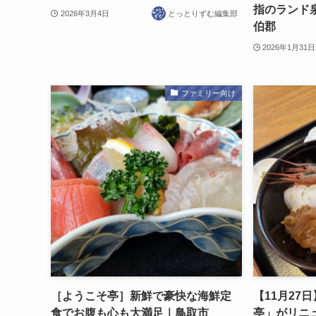
指のランド
2026年3月4日
とっとりずむ編集部
伯郡
2026年1月31日
ファミリー向け
［ようこそ亭］新鮮で豪快な海鮮定
【11月27
食でお腹も心も大満足｜鳥取市
亭」がリニ