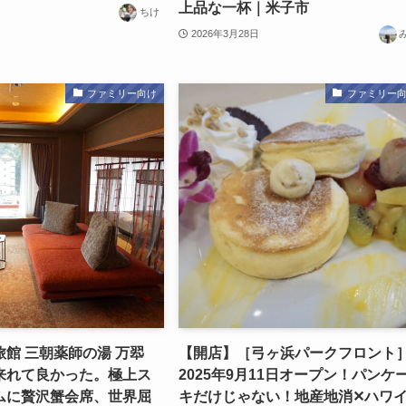
上品な一杯｜米子市
ちけ
2026年3月28日
ファミリー向け
ファミリー
館 三朝薬師の湯 万翆
【開店】［弓ヶ浜パークフロント
来れて良かった。極上ス
2025年9月11日オープン！パンケ
ムに贅沢蟹会席、世界屈
キだけじゃない！地産地消✕ハワ