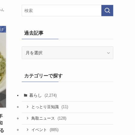
みん
向け
過去記事
過
去
記
事
カテゴリーで探す
暮らし
(2,274)
(11)
とっとり豆知識
年
(128)
鳥取ニュース
和
(885)
る
イベント