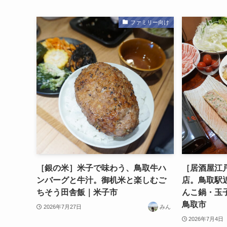
ファミリー向け
［銀の米］米子で味わう、鳥取牛ハ
［居酒屋江
ンバーグと牛汁。御机米と楽しむご
店。鳥取駅
ちそう田舎飯｜米子市
んこ鍋・玉
鳥取市
2026年7月27日
みん
2026年7月4日