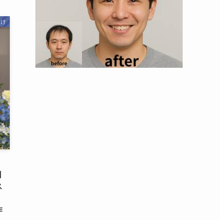
向け
日
ス
作