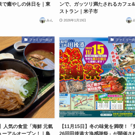
泉で癒やしの休日を｜東
ンで、ガッツリ満たされるカフェ
ストラン｜米子市
みん
2026年1月19日
ファミリー向け
ファミリー
日】人気の食堂「海鮮 元氣
【11月15日】冬の味覚を満喫！「
ューアルオープン！｜鳥
26回田後港大漁感謝祭」が開催さ