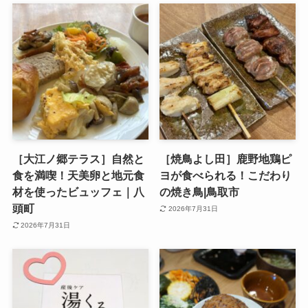
［大江ノ郷テラス］自然と
［焼鳥よし田］鹿野地鶏ピ
食を満喫！天美卵と地元食
ヨが食べられる！こだわり
材を使ったビュッフェ｜八
の焼き鳥|鳥取市
頭町
2026年7月31日
2026年7月31日