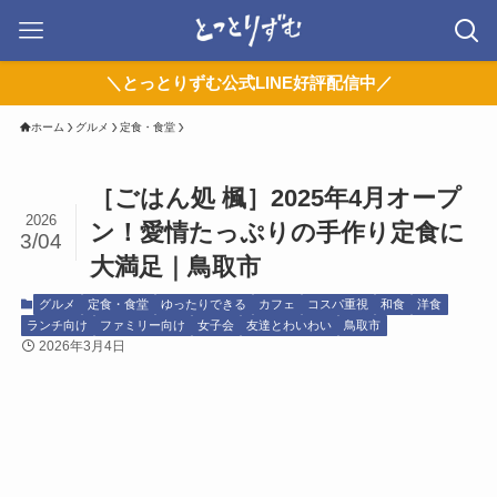
＼とっとりずむ公式LINE好評配信中／
ホーム
グルメ
定食・食堂
［ごはん処 楓］2025年4月オープ
2026
ン！愛情たっぷりの手作り定食に
3/04
大満足｜鳥取市
グルメ
定食・食堂
ゆったりできる
カフェ
コスパ重視
和食
洋食
ランチ向け
ファミリー向け
女子会
友達とわいわい
鳥取市
2026年3月4日