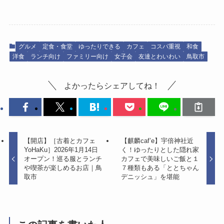
グルメ
定食・食堂
ゆったりできる
カフェ
コスパ重視
和食
洋食
ランチ向け
ファミリー向け
女子会
友達とわいわい
鳥取市
よかったらシェアしてね！
【開店】［古着とカフェ
【麒麟caf’e】宇倍神社近
YoHaKu］2026年1月14日
く！ゆったりとした隠れ家
オープン！巡る服とランチ
カフェで美味しいご飯と１
や喫茶が楽しめるお店｜鳥
７種類もある「ととちゃん
取市
デニッシュ」を堪能