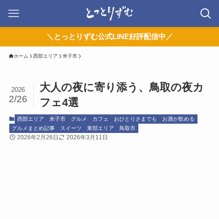
＼とっとりずむ公式LINE好評配信中／
ホーム
西部エリア
米子市
大人の夜に寄り添う、鳥取の夜カ
2026
2/26
フェ4選
西部エリア
米子市
グルメ
カフェ
おひとりさまでも
お酒が飲める
グルメまとめ記事
スイーツ
東部エリア
鳥取市
2026年2月26日
2026年3月11日