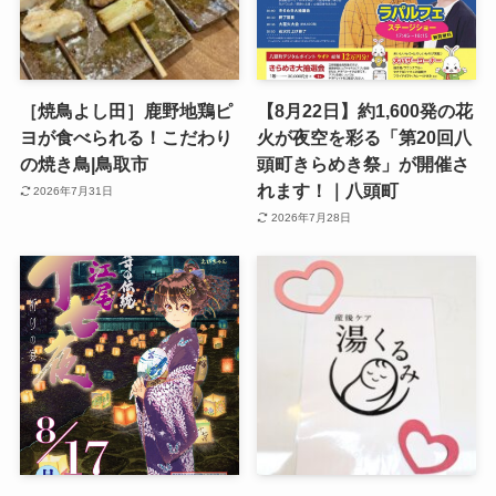
［焼鳥よし田］鹿野地鶏ピ
【8月22日】約1,600発の花
ヨが食べられる！こだわり
火が夜空を彩る「第20回八
の焼き鳥|鳥取市
頭町きらめき祭」が開催さ
れます！｜八頭町
2026年7月31日
2026年7月28日