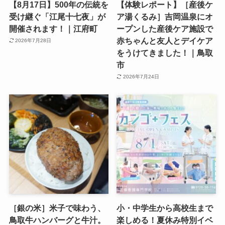
【8月17日】500年の伝統を
【体験レポート】［産後ケ
受け継ぐ「江尾十七夜」が
ア湯くるみ］吉岡温泉にオ
開催されます！｜江府町
ープンした産後ケア施設で
赤ちゃんと友人とデイケア
2026年7月28日
をうけてきました！｜鳥取
市
2026年7月24日
［銀の米］米子で味わう、
小・中学生から高校生まで
鳥取牛ハンバーグと牛汁。
楽しめる！夏休み特別イベ