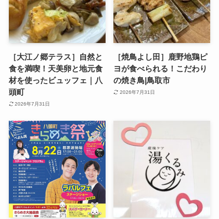
［大江ノ郷テラス］自然と
［焼鳥よし田］鹿野地鶏ピ
食を満喫！天美卵と地元食
ヨが食べられる！こだわり
材を使ったビュッフェ｜八
の焼き鳥|鳥取市
頭町
2026年7月31日
2026年7月31日