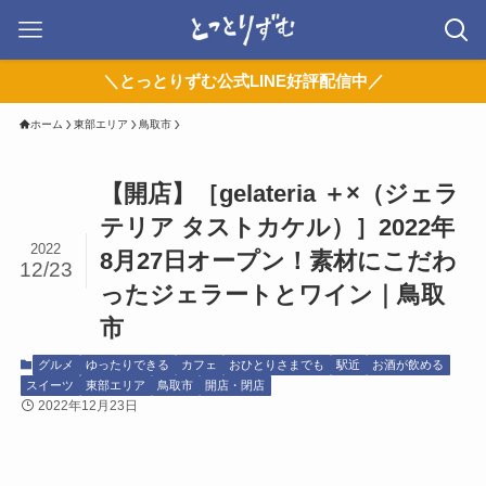
＼とっとりずむ公式LINE好評配信中／
ホーム
東部エリア
鳥取市
【開店】［gelateria ＋×（ジェラ
テリア タストカケル）］2022年
2022
8月27日オープン！素材にこだわ
12/23
ったジェラートとワイン｜鳥取
市
グルメ
ゆったりできる
カフェ
おひとりさまでも
駅近
お酒が飲める
スイーツ
東部エリア
鳥取市
開店・閉店
2022年12月23日