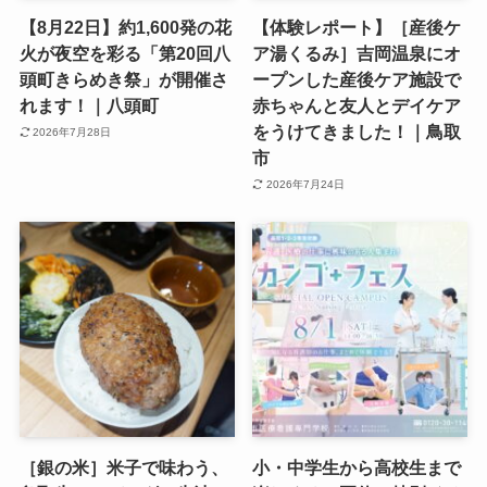
【8月22日】約1,600発の花
【体験レポート】［産後ケ
火が夜空を彩る「第20回八
ア湯くるみ］吉岡温泉にオ
頭町きらめき祭」が開催さ
ープンした産後ケア施設で
れます！｜八頭町
赤ちゃんと友人とデイケア
をうけてきました！｜鳥取
2026年7月28日
市
2026年7月24日
［銀の米］米子で味わう、
小・中学生から高校生まで