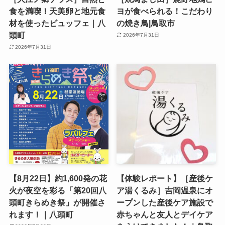
食を満喫！天美卵と地元食
ヨが食べられる！こだわり
材を使ったビュッフェ｜八
の焼き鳥|鳥取市
頭町
2026年7月31日
2026年7月31日
【8月22日】約1,600発の花
【体験レポート】［産後ケ
火が夜空を彩る「第20回八
ア湯くるみ］吉岡温泉にオ
頭町きらめき祭」が開催さ
ープンした産後ケア施設で
れます！｜八頭町
赤ちゃんと友人とデイケア