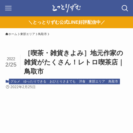
＼とっとりずむ公式LINE好評配信中／
ホーム
東部エリア
鳥取市
［喫茶・雑貨きよみ］地元作家の
2022
雑貨がたくさん！レトロ喫茶店｜
2/25
鳥取市
グルメ
ゆったりできる
おひとりさまでも
洋食
東部エリア
鳥取市
2022年2月25日