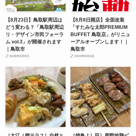
【8月23日】鳥取駅周辺は
【8月8日開店】全面改装
どう変わる？「鳥取駅周辺
「すたみな太郎PREMIUM
リ・デザイン市民フォーラ
BUFFET 鳥取店」がリニュ
ム vol.3」が開催されます
ーアルオープンします！｜
｜鳥取市
鳥取市
2026年8月6日
2026年8月4日
［大江ノ郷テラス］自然と
［焼鳥よし田］鹿野地鶏ピ