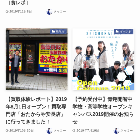
［食レポ］
2019年11月8日
さっけー
鳥取市
イベント
【買取体験レポート】2019
【予約受付中】青翔開智中
年8月1日オープン！買取専
学校・高等学校オープンキ
門店「おたからや安長店」
ャンパス2019開催のお知ら
に行ってきました！
せ
2019年10月30日
さっけー
2019年7月16日
さっけー