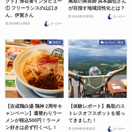
クト】滞在者インタビュー
鳥取の美容師 浜本誠也さん
① フリーランスの山口さ
が目指す地域活性化とは？
ん、伊賀さん
2019年12月5日
さっけー
2019年12月6日
さっけー
鳥取市
おでかけ・観光
【吉成鶏白湯 鶏神 2周年キ
【体験レポート】鳥取のス
ャンペーン】週替わりラー
トレスオフスポットを巡っ
メンが税込500円！ラーメ
てきました！
ン好きは必ず行くべし！
2019年10月31日
さっけー