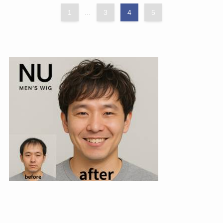
1
...
3
4
5