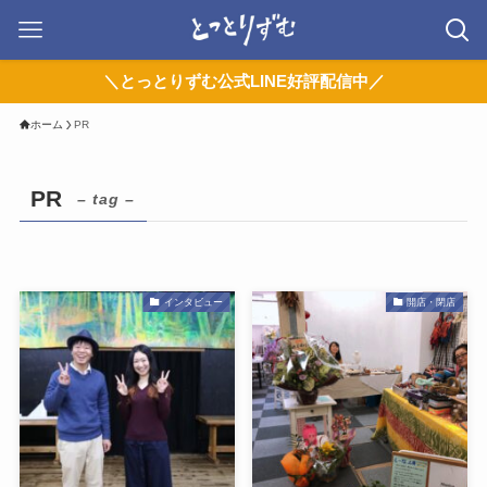
＼とっとりずむ公式LINE好評配信中／
ホーム
PR
PR
– tag –
インタビュー
開店・閉店