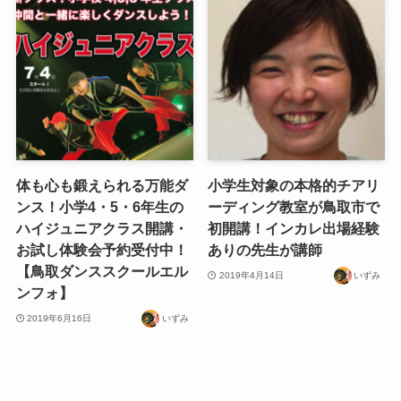
体も心も鍛えられる万能ダ
小学生対象の本格的チアリ
ンス！小学4・5・6年生の
ーディング教室が鳥取市で
ハイジュニアクラス開講・
初開講！インカレ出場経験
お試し体験会予約受付中！
ありの先生が講師
【鳥取ダンススクールエル
2019年4月14日
いずみ
ンフォ】
2019年6月16日
いずみ