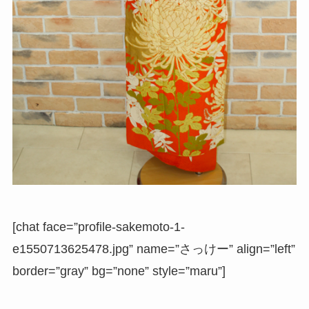
[chat face=”profile-sakemoto-1-
e1550713625478.jpg” name=”さっけー” align=”left”
border=”gray” bg=”none” style=”maru”]