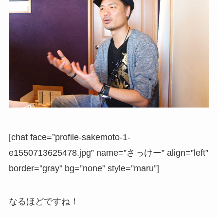
[chat face=”profile-sakemoto-1-
e1550713625478.jpg” name=”さっけー” align=”left”
border=”gray” bg=”none” style=”maru”]
なるほどですね！