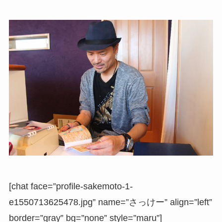
[chat face=”profile-sakemoto-1-
e1550713625478.jpg” name=”さっけー” align=”left”
border=”gray” bg=”none” style=”maru”]