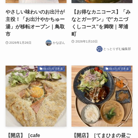
やさしい味わいのお出汁が
【お得なカニコース】「み
主役！「お出汁やかちゅー
なとガーデン」で“カニづ
湯」が移転オープン｜鳥取
くしコース”を満喫｜琴浦
市
町
2026年1月10日
2026年1月26日
かなぽん
とっとりずむ編集部
ゆったりできる
ゆったりできる
【開店】［cafe
【開店】［てまひまの昼ご