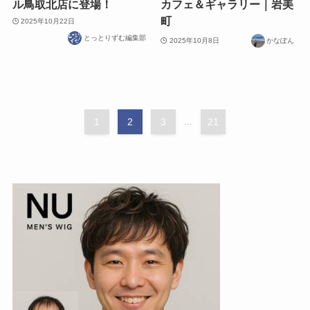
ル鳥取北店に登場！
カフェ＆ギャラリー｜岩美
町
2025年10月22日
とっとりずむ編集部
2025年10月8日
かなぽん
1
2
3
...
21