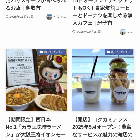
だわりスイーツが食べられ
15日オープン！テイクアウ
るお店｜鳥取市
トもOK！自家焙煎コーヒ
ーとドーナツを楽しめる無
2025年11月19日
かなぽん
人カフェ｜米子市
2025年10月27日
みん
ゆったりできる
ゆったりできる
【期間限定】西日本
【開店】［クガミテラス］
No.1「カラ玉味噌ラーメ
2025年5月オープン！豊富
ン」が大阪王将イオンモー
なサービスが魅力の海辺の