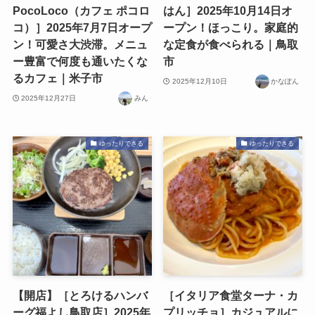
PocoLoco（カフェ ポコロ
はん］2025年10月14日オ
コ）］2025年7月7日オープ
ープン！ほっこり。家庭的
ン！可愛さ大渋滞。メニュ
な定食が食べられる｜鳥取
ー豊富で何度も通いたくな
市
るカフェ｜米子市
2025年12月10日
かなぽん
2025年12月27日
みん
ゆったりできる
ゆったりできる
【開店】［とろけるハンバ
［イタリア食堂ターナ・カ
ーグ福よし鳥取店］2025年
プリッチョ］カジュアルに