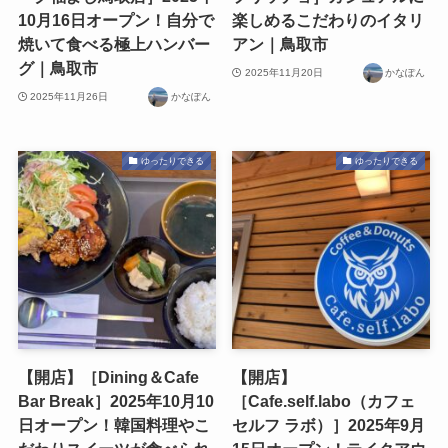
10月16日オープン！自分で
楽しめるこだわりのイタリ
焼いて食べる極上ハンバー
アン｜鳥取市
グ｜鳥取市
2025年11月20日
かなぽん
2025年11月26日
かなぽん
ゆったりできる
ゆったりできる
【開店】［Dining＆Cafe
【開店】
Bar Break］2025年10月10
［Cafe.self.labo（カフェ
日オープン！韓国料理やこ
セルフ ラボ）］2025年9月