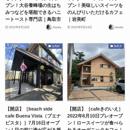
プン！大谷養蜂場の生はち
プン！美味しいスイーツを
みつなどを堪能できるハニ
のんびりいただけるカフェ
ートースト専門店｜鳥取市
｜岩美町
2022年9月19日
Asuka
2022年9月14日
Asuka
岩美町
鳥取市
【開店】［beach side
【開店】［cafeきのいえ］
cafe Buena Vista（ブエナ
2022年6月10日プレオープ
ビスタ）］7月16日オープ
ン！ロースイーツが食べら
ン！目の前に海が広がる服
れるオーガニックカフェ｜