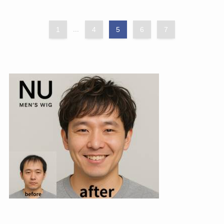
1
...
4
5
6
7