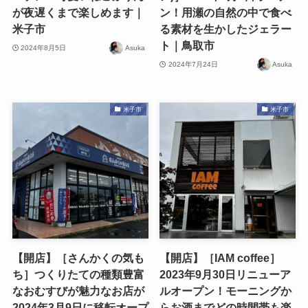
が夜遅くまで楽しめます｜
ン！用瀬の自然の中で食べ
米子市
る素材を生かしたジェラー
ト｜鳥取市
2024年8月5日
Asuka
2024年7月24日
Asuka
米子市
米子市
【開店】［さんかくの気も
【開店】［IAM coffee］
ち］つくりたての種類豊富
2023年9月30日リニューア
なおむすびが魅力なお店が
ルオープン！モーニングか
2024年3月9日に移転オープ
らお酒までどの時間帯も楽