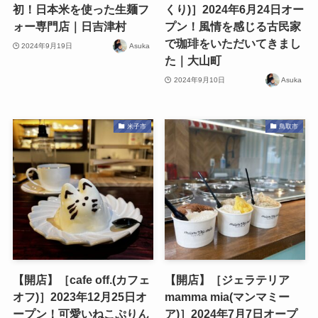
初！日本米を使った生麺フ
くり)］2024年6月24日オー
ォー専門店｜日吉津村
プン！風情を感じる古民家
で珈琲をいただいてきまし
2024年9月19日
Asuka
た｜大山町
2024年9月10日
Asuka
米子市
鳥取市
【開店】［cafe off.(カフェ
【開店】［ジェラテリア
オフ)］2023年12月25日オ
mamma mia(マンマミー
ープン！可愛いねこぷりん
ア)］2024年7月7日オープ