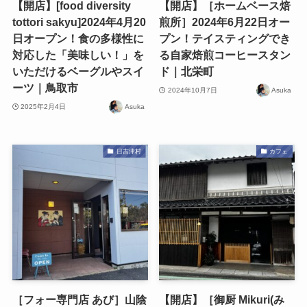
【開店】[food diversity
【開店】［ホームベース焙
tottori sakyu]2024年4月20
煎所］2024年6月22日オー
日オープン！食の多様性に
プン！テイスティングでき
対応した「美味しい！」を
る自家焙煎コーヒースタン
いただけるベーグルやスイ
ド｜北栄町
ーツ｜鳥取市
2024年10月7日
Asuka
2025年2月4日
Asuka
日吉津村
カフェ
［フォー専門店 あび］山陰
【開店】［御厨 Mikuri(み