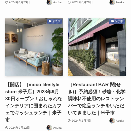
2024年4月23日
Asuka
2024年3月20日
Asuka
米子市
米子市
【開店】［moco lifestyle
［Restaurant BAR 関(せ
store 米子店］2023年9月
き)］予約必須！砂糖・化学
30日オープン！おしゃれな
調味料不使用のレストラン
インテリアに囲まれたカフ
バーで絶品ランチをいただ
ェでキッシュランチ｜米子
いてきました｜米子市
市
2024年2月7日
Asuka
2024年2月12日
Asuka