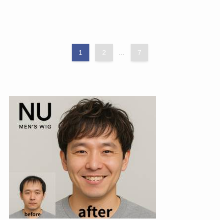
1
2
...
7