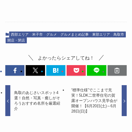
西部エリア
米子市
グルメ
グルメまとめ記事
東部エリア
鳥取市
開店・閉店
よかったらシェアしてね！
“標準仕様”でここまで充
鳥取のあじさいスポット4
実！5LDK二世帯住宅の賀
選！自然・写真・癒しがそ
露オープンハウス見学会が
ろうおすすめ名所を厳選紹
開催！【6月20日(土)～6月
介
28日(日)】