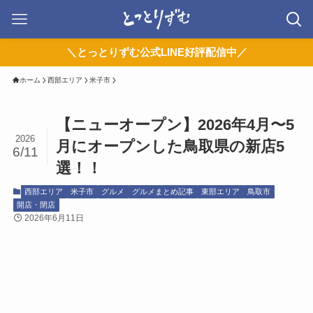
＼とっとりずむ公式LINE好評配信中／
ホーム
西部エリア
米子市
【ニューオープン】2026年4月〜5
2026
月にオープンした鳥取県の新店5
6/11
選！！
西部エリア
米子市
グルメ
グルメまとめ記事
東部エリア
鳥取市
開店・閉店
2026年6月11日