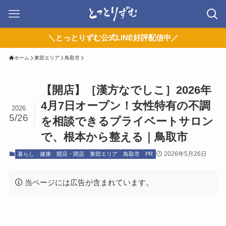
＼とっとりずむ公式LINE好評配信中／
ホーム
東部エリア
鳥取市
【開店】［漢方なでしこ］2026年
4月7日オープン！女性特有の不調
2026
5/26
を相談できるプライベートサロン
で、根本から整える｜鳥取市
2026年5月26日
暮らし
健康
開店・閉店
東部エリア
鳥取市
PR
当ページには広告が含まれています。