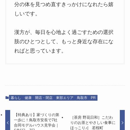
分の体を見つめ直すきっかけになれたら嬉
しいです。
漢方が、毎日を心地よく過ごすための選択
肢のひとつとして、もっと身近な存在にな
ればと思っています。
暮らし
健康
開店・閉店
東部エリア
鳥取市
PR
【特典あり】家づくりの第
［茶房 野花日和］こだわ
一歩に！鳥取市安長で7社
りのお茶とやさしい食事に
合同モデルハウス見学会｜
ほっこり♪| 若桜町