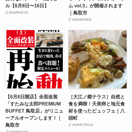
ル【8月8日〜16日】
ム vol.3」が開催されます
｜鳥取市
2026年8月7日
2026年8月6日
【8月8日開店】全面改装
［大江ノ郷テラス］自然と
「すたみな太郎PREMIUM
食を満喫！天美卵と地元食
BUFFET 鳥取店」がリニュ
材を使ったビュッフェ｜八
ーアルオープンします！｜
頭町
鳥取市
2026年7月31日
2026年8月4日