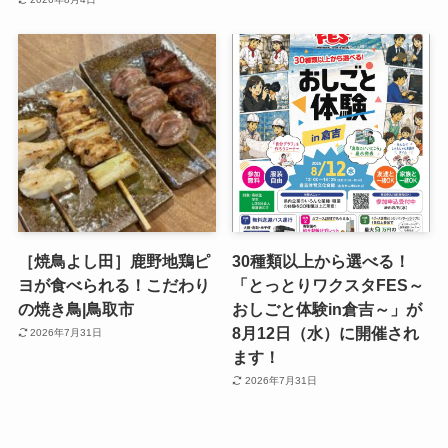
［焼鳥よし田］鹿野地鶏ピ
30種類以上から選べる！
ヨが食べられる！こだわり
「とっとりワクスタFES～
の焼き鳥|鳥取市
おしごと体験in倉吉～」が
8月12日（水）に開催され
2026年7月31日
ます！
2026年7月31日