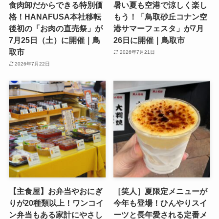
食肉卸だからできる特別価
暑い夏も空港で涼しく楽し
格！HANAFUSA本社移転
もう！「鳥取砂丘コナン空
後初の「お肉の直売祭」が
港サマーフェスタ」が7月
7月25日（土）に開催｜鳥
26日に開催｜鳥取市
取市
2026年7月21日
2026年7月22日
【主食屋】お弁当やおにぎ
［笑人］夏限定メニューが
りが20種類以上！ワンコイ
今年も登場！ひんやりスイ
ン弁当もある家計にやさし
ーツと長年愛される定番メ