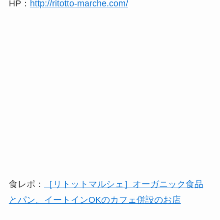
HP：
http://ritotto-marche.com/
食レポ：
［リトットマルシェ］オーガニック食品
とパン。イートインOKのカフェ併設のお店