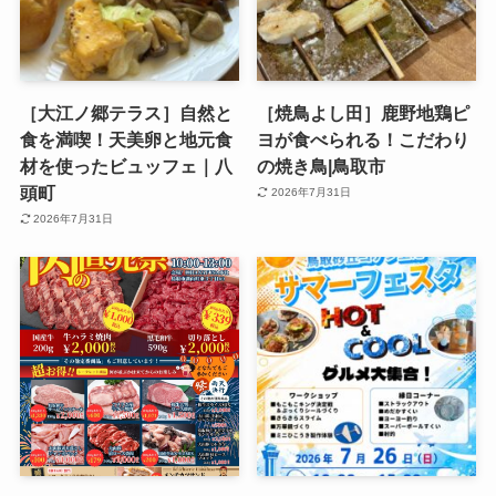
［大江ノ郷テラス］自然と
［焼鳥よし田］鹿野地鶏ピ
食を満喫！天美卵と地元食
ヨが食べられる！こだわり
材を使ったビュッフェ｜八
の焼き鳥|鳥取市
頭町
2026年7月31日
2026年7月31日