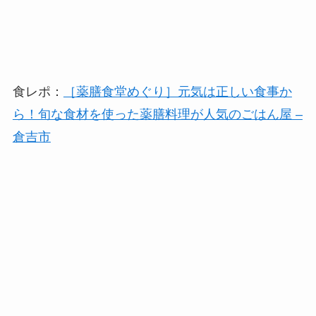
食レポ：
［薬膳食堂めぐり］元気は正しい食事か
ら！旬な食材を使った薬膳料理が人気のごはん屋 –
倉吉市