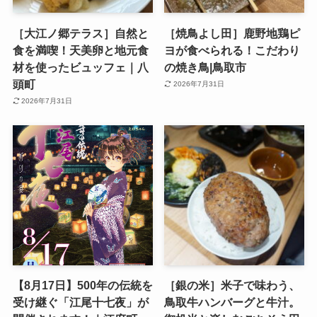
［大江ノ郷テラス］自然と
［焼鳥よし田］鹿野地鶏ピ
食を満喫！天美卵と地元食
ヨが食べられる！こだわり
材を使ったビュッフェ｜八
の焼き鳥|鳥取市
頭町
2026年7月31日
2026年7月31日
【8月17日】500年の伝統を
［銀の米］米子で味わう、
受け継ぐ「江尾十七夜」が
鳥取牛ハンバーグと牛汁。