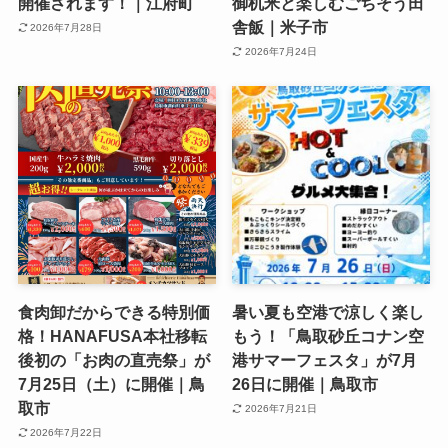
開催されます！｜江府町
御机米と楽しむごちそう田
舎飯｜米子市
2026年7月28日
2026年7月24日
食肉卸だからできる特別価
暑い夏も空港で涼しく楽し
格！HANAFUSA本社移転
もう！「鳥取砂丘コナン空
後初の「お肉の直売祭」が
港サマーフェスタ」が7月
7月25日（土）に開催｜鳥
26日に開催｜鳥取市
取市
2026年7月21日
2026年7月22日