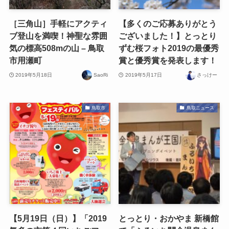
［三角山］手軽にアクティ
【多くのご応募ありがとう
ブ登山を満喫！神聖な雰囲
ございました！】とっとり
気の標高508mの山 – 鳥取
ずむ桜フォト2019の最優秀
市用瀬町
賞と優秀賞を発表します！
2019年5月18日
SaoRi
2019年5月17日
さっけー
鳥取市
鳥取ニュース
【5月19日（日）】「2019
とっとり・おかやま 新橋館