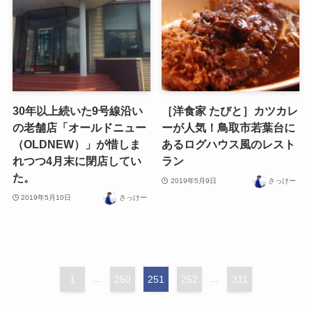
30年以上続いた9号線沿い
［洋食家 たびと］カツカレ
の老舗店「オールドニュー
ーが人気！鳥取市若葉台に
（OLDNEW）」が惜しま
あるログハウス風のレスト
れつつ4月末に閉店してい
ラン
た。
2019年5月9日
さっけー
2019年5月10日
さっけー
1
...
250
251
252
...
311