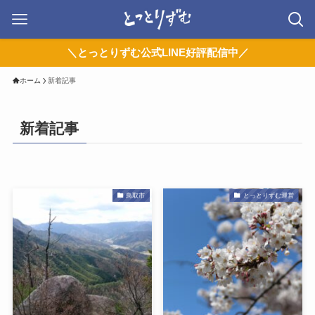
＼とっとりずむ公式LINE好評配信中／
ホーム
新着記事
新着記事
鳥取市
とっとりずむ運営