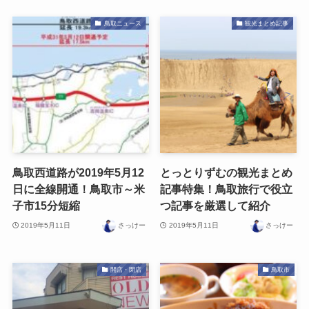
鳥取ニュース
観光まとめ記事
鳥取西道路が2019年5月12
とっとりずむの観光まとめ
日に全線開通！鳥取市～米
記事特集！鳥取旅行で役立
子市15分短縮
つ記事を厳選して紹介
2019年5月11日
さっけー
2019年5月11日
さっけー
開店・閉店
鳥取市