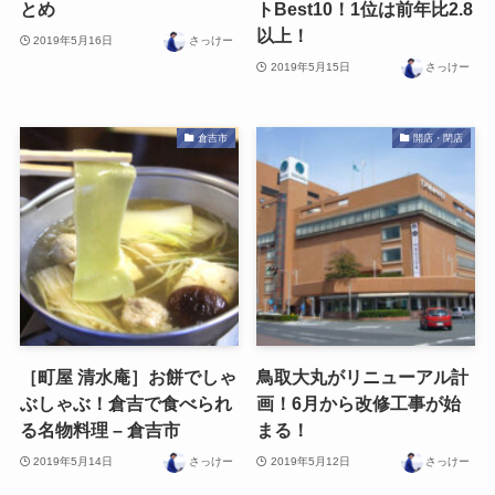
とめ
トBest10！1位は前年比2.8
以上！
2019年5月16日
さっけー
2019年5月15日
さっけー
倉吉市
開店・閉店
［町屋 清水庵］お餅でしゃ
鳥取大丸がリニューアル計
ぶしゃぶ！倉吉で食べられ
画！6月から改修工事が始
る名物料理 – 倉吉市
まる！
2019年5月14日
さっけー
2019年5月12日
さっけー