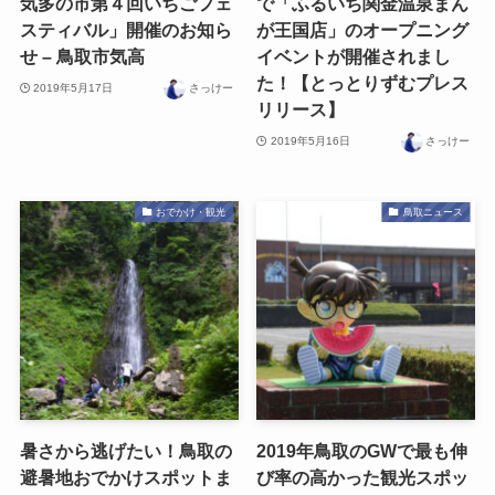
気多の市第４回いちごフェ
で「ふるいち関金温泉まん
スティバル」開催のお知ら
が王国店」のオープニング
せ – 鳥取市気高
イベントが開催されまし
た！【とっとりずむプレス
2019年5月17日
さっけー
リリース】
2019年5月16日
さっけー
おでかけ・観光
鳥取ニュース
暑さから逃げたい！鳥取の
2019年鳥取のGWで最も伸
避暑地おでかけスポットま
び率の高かった観光スポッ