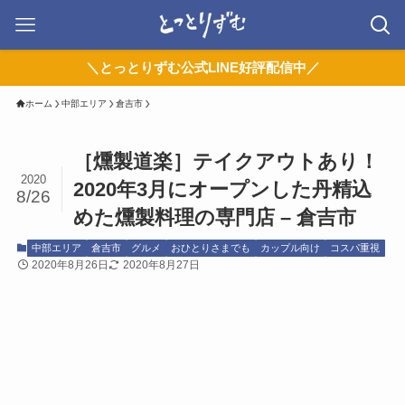
＼とっとりずむ公式LINE好評配信中／
ホーム
中部エリア
倉吉市
［燻製道楽］テイクアウトあり！
2020
2020年3月にオープンした丹精込
8/26
めた燻製料理の専門店 – 倉吉市
中部エリア
倉吉市
グルメ
おひとりさまでも
カップル向け
コスパ重視
2020年8月26日
2020年8月27日