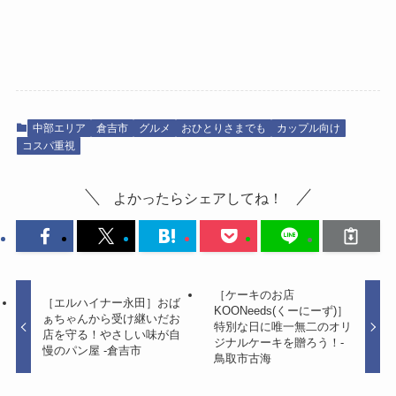
中部エリア
倉吉市
グルメ
おひとりさまでも
カップル向け
コスパ重視
よかったらシェアしてね！
［ケーキのお店
［エルハイナー永田］おば
KOONeeds(くーにーず)］
ぁちゃんから受け継いだお
特別な日に唯一無二のオリ
店を守る！やさしい味が自
ジナルケーキを贈ろう！-
慢のパン屋 -倉吉市
鳥取市古海