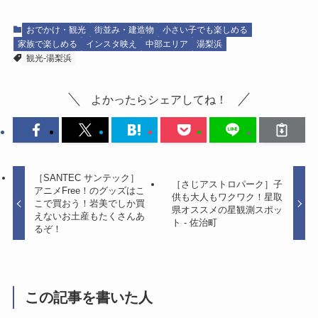
おでかけ・観光
街並み・建造物
小さい子でも楽しめる
家族で楽しめる
インスタ映え
中部エリア
湯梨浜
観光-湯梨浜
よかったらシェアしてね！
［SANTEC サンテック］
［さじアストロパーク］子
アニメFree！のグッズはこ
供も大人もワクワク！星取
こで買おう！岩美でしか買
県オススメの星観測スポッ
えないお土産もたくさんあ
ト - 佐治町
るぞ！
この記事を書いた人