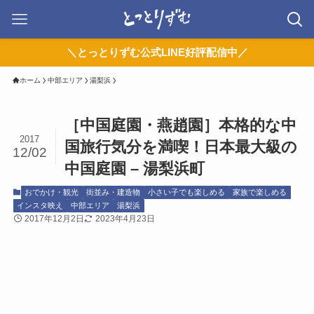
＼とっとりずむ公式LINE好評配信中／
ホーム
中部エリア
湯梨浜
［中国庭園・燕趙園］本格的な中
2017
国旅行気分を満喫！日本最大級の
12/02
中国庭園 – 湯梨浜町
おでかけ・観光
街並み・建造物
小さい子でも楽しめる
家族で楽しめる
インスタ映え
中部エリア
湯梨浜
2017年12月2日
2023年4月23日