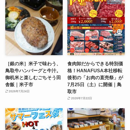
［銀の米］米子で味わう、
食肉卸だからできる特別価
鳥取牛ハンバーグと牛汁。
格！HANAFUSA本社移転
御机米と楽しむごちそう田
後初の「お肉の直売祭」が
舎飯｜米子市
7月25日（土）に開催｜鳥
取市
2026年7月24日
2026年7月22日