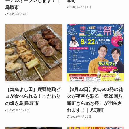
ーアルオープンします！｜
頭町
鳥取市
2026年7月31日
2026年8月4日
［焼鳥よし田］鹿野地鶏ピ
【8月22日】約1,600発の花
ヨが食べられる！こだわり
火が夜空を彩る「第20回八
の焼き鳥|鳥取市
頭町きらめき祭」が開催さ
れます！｜八頭町
2026年7月31日
2026年7月28日