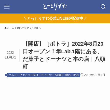
＼とっとりずむ公式LINE好評配信中／
ホーム
東部エリア
八頭町
【開店】［ポトラ］2022年8月20
日オープン！隼Lab.1階にある、
2022
10/01
だ菓子とドーナツと本の店｜八頭
町
2022年10月1日
グルメ
ファミリー向け
スイーツ
八頭町
開店・閉店