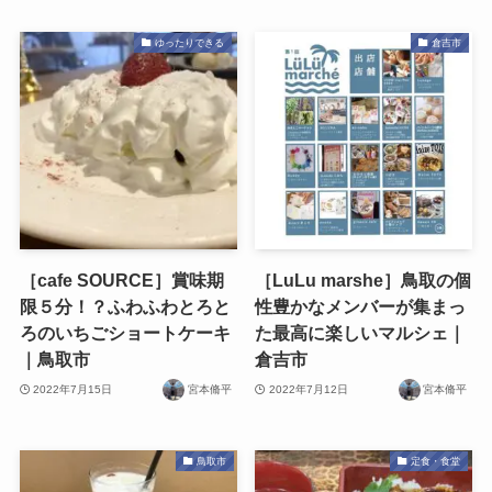
ゆったりできる
倉吉市
［cafe SOURCE］賞味期
［LuLu marshe］鳥取の個
限５分！？ふわふわとろと
性豊かなメンバーが集まっ
ろのいちごショートケーキ
た最高に楽しいマルシェ｜
｜鳥取市
倉吉市
2022年7月15日
宮本脩平
2022年7月12日
宮本脩平
鳥取市
定食・食堂