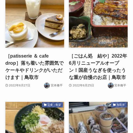
［patisserie ＆ cafe
［ごはん処 結や］2022年
drop］落ち着いた雰囲気で
6月リニューアルオープ
ケーキやドリンクがいただ
ン！国産うなぎを使ったう
けます｜鳥取市
な重が自慢のお店｜鳥取市
2022年6月27日
宮本脩平
2022年6月25日
宮本脩平
定食・食堂
鳥取市