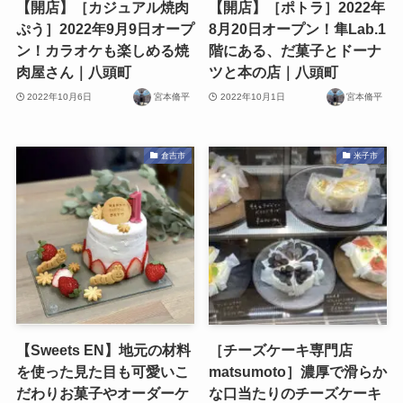
【開店】［カジュアル焼肉
【開店】［ポトラ］2022年
ぷう］2022年9月9日オープ
8月20日オープン！隼Lab.1
ン！カラオケも楽しめる焼
階にある、だ菓子とドーナ
肉屋さん｜八頭町
ツと本の店｜八頭町
2022年10月6日
宮本脩平
2022年10月1日
宮本脩平
倉吉市
米子市
【Sweets EN】地元の材料
［チーズケーキ専門店
を使った見た目も可愛いこ
matsumoto］濃厚で滑らか
だわりお菓子やオーダーケ
な口当たりのチーズケーキ