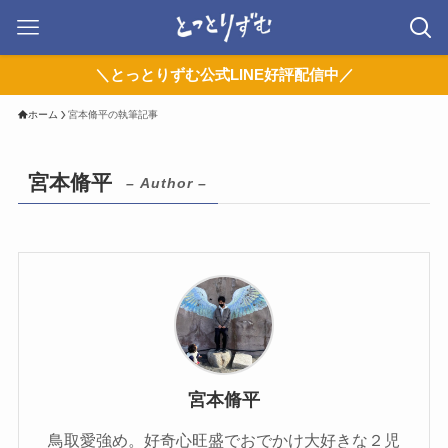
＼とっとりずむ公式LINE好評配信中／
ホーム
宮本脩平の執筆記事
宮本脩平
– Author –
宮本脩平
鳥取愛強め。好奇心旺盛でおでかけ大好きな２児