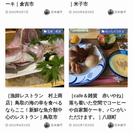
ーキ｜倉吉市
｜米子市
2022年9月7日
宮本脩平
2022年8月26日
宮本脩平
定食・食堂
ゆったりできる
［漁師レストラン 村上商
［cafe＆雑貨 赤いやね］
店］鳥取の海の幸を食べる
落ち着いた空間でコーヒー
ならここ！新鮮な魚介類中
や自家製ケーキ、パンがい
心のレストラン｜鳥取市
ただけます。｜八頭町
2022年8月15日
宮本脩平
2022年7月20日
宮本脩平