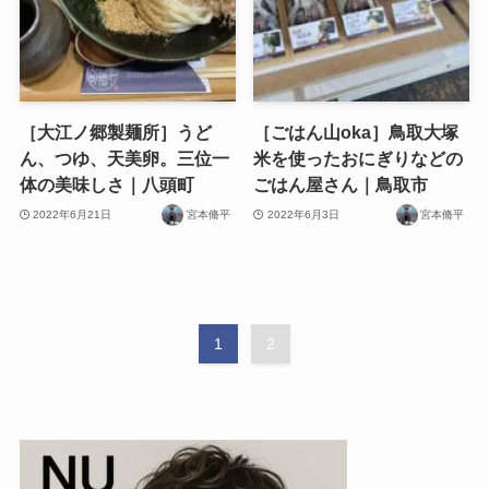
［大江ノ郷製麺所］うど
［ごはん山oka］鳥取大塚
ん、つゆ、天美卵。三位一
米を使ったおにぎりなどの
体の美味しさ｜八頭町
ごはん屋さん｜鳥取市
2022年6月21日
宮本脩平
2022年6月3日
宮本脩平
1
2