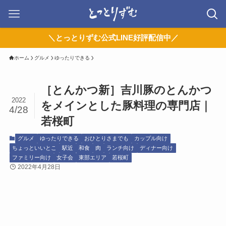
＼とっとりずむ公式LINE好評配信中／
ホーム
グルメ
ゆったりできる
［とんかつ新］吉川豚のとんかつ
2022
をメインとした豚料理の専門店｜
4/28
若桜町
グルメ
ゆったりできる
おひとりさまでも
カップル向け
ちょっといいとこ
駅近
和食
肉
ランチ向け
ディナー向け
ファミリー向け
女子会
東部エリア
若桜町
2022年4月28日