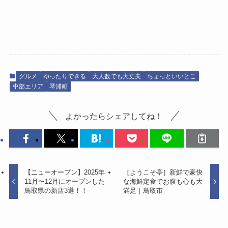
グルメ
ゆったりできる
大人数でも大丈夫
ちょっといいとこ
中部エリア
琴浦町
よかったらシェアしてね！
【ニューオープン】2025年
［ようこそ亭］新鮮で豪快
11月〜12月にオープンした
な海鮮定食でお腹も心も大
鳥取県の新店3選！！
満足｜鳥取市