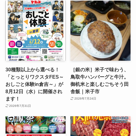
30種類以上から選べる！
［銀の米］米子で味わう、
「とっとりワクスタFES～
鳥取牛ハンバーグと牛汁。
おしごと体験in倉吉～」が
御机米と楽しむごちそう田
8月12日（水）に開催され
舎飯｜米子市
ます！
2026年7月24日
2026年7月31日