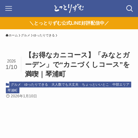
＼とっとりずむ公式LINE好評配信中／
ホーム
グルメ
ゆったりできる
【お得なカニコース】「みなとガ
2026
ーデン」で“カニづくしコース”を
1/10
満喫｜琴浦町
グルメ
ゆったりできる
大人数でも大丈夫
ちょっといいとこ
中部エリア
琴浦町
2026年1月10日