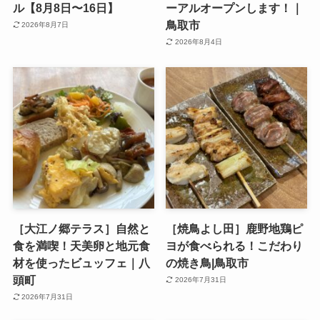
ル【8月8日〜16日】
ーアルオープンします！｜
鳥取市
2026年8月7日
2026年8月4日
［大江ノ郷テラス］自然と
［焼鳥よし田］鹿野地鶏ピ
食を満喫！天美卵と地元食
ヨが食べられる！こだわり
材を使ったビュッフェ｜八
の焼き鳥|鳥取市
頭町
2026年7月31日
2026年7月31日