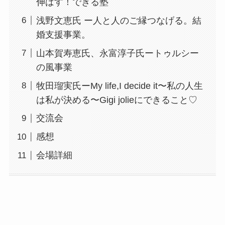
伸ばす！できる塾
浅野文恵氏 ー人と人のご縁つなげる。結
婚支援事業。
山本賀寿恵氏、永富淳子氏ートゥルシー
の風事業
牧田瑠実氏ーMy life,I decide it〜私の人生
は私が決める〜Gigi jolieにできること♡
交流会
感想
会場詳細