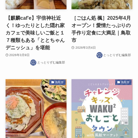
【麒麟caf’e】宇倍神社近
［ごはん処 楓］2025年4月
く！ゆったりとした隠れ家
オープン！愛情たっぷりの
カフェで美味しいご飯と１
手作り定食に大満足｜鳥取
７種類もある「ととちゃん
市
デニッシュ」を堪能
2026年3月4日
2026年3月9日
とっとりずむ編集部
とっとりずむ編集部
鳥取市
鳥取市