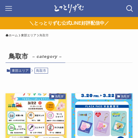
＼とっとりずむ公式LINE好評配信中／
ホーム
東部エリア
鳥取市
鳥取市
– category –
東部エリア
鳥取市
鳥取市
鳥取市