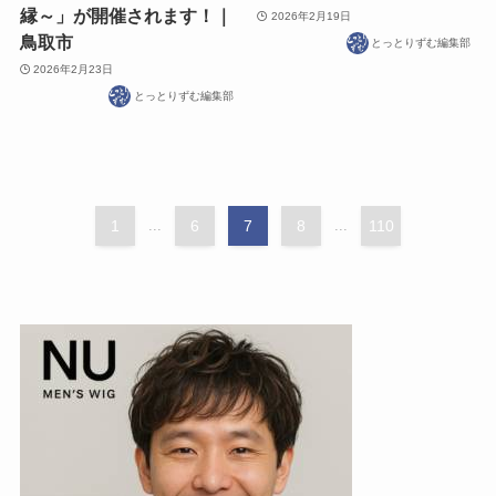
縁～」が開催されます！｜
2026年2月19日
鳥取市
とっとりずむ編集部
2026年2月23日
とっとりずむ編集部
1
...
6
7
8
...
110