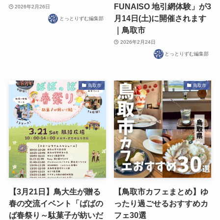
FUNAISO 地引網体験」が3
2026年2月26日
月14日(土)に開催されます
とっとりずむ編集部
｜鳥取市
2026年2月24日
とっとりずむ編集部
鳥取市
鳥取市
【3月21日】鳥大生が贈る
【鳥取市カフェまとめ】ゆ
春の交流イベント「ばばの
ったり過ごせるおすすめカ
ば春祭り～駄菓子が紡いだ
フェ30選