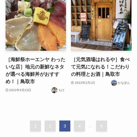
［海鮮祭ホーエンヤ わった
［元気酒場はれるや］食べ
いな店］地元の新鮮なネタ
て元気になれる！こだわり
が選べる海鮮丼がおすす
の料理とお酒｜鳥取市
め！｜鳥取市
2022年2月1日
かなぽん
2022年3月23日
ちけ
1
2
3
4
...
6