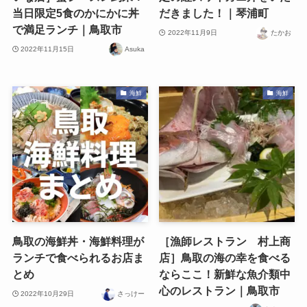
当日限定5食のかにかに丼
だきました！｜琴浦町
で満足ランチ｜鳥取市
2022年11月9日
たかお
2022年11月15日
Asuka
海鮮
海鮮
鳥取の海鮮丼・海鮮料理が
［漁師レストラン 村上商
ランチで食べられるお店ま
店］鳥取の海の幸を食べる
とめ
ならここ！新鮮な魚介類中
心のレストラン｜鳥取市
2022年10月29日
さっけー