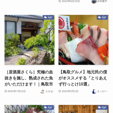
2022年8月15日
宮本脩平
海鮮
海鮮
［居酒屋さくら］究極の血
【鳥取グルメ】地元民の僕
抜きを施し、熟成された魚
がオススメする「とりあえ
がいただけます！｜鳥取市
ず行っとけ10選」
2022年7月21日
たかお
2022年5月1日
さっけー
海鮮
海鮮