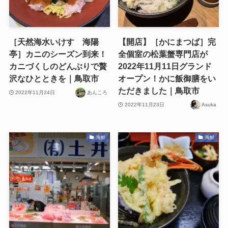
［天然海水いけす 海陽
【開店】［かにまつば］完
亭］カニのシーズン到来！
全個室の松葉蟹専門店が
カニづくしのどんぶりで贅
2022年11月11日グランド
沢なひとときを｜鳥取市
オープン！かに飯御膳をい
ただきました｜鳥取市
2022年11月24日
あんころ
2022年11月23日
Asuka
海鮮
海鮮