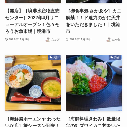
【開店】［境港水産物直売
［御食事処 さかゑや］カニ
センター］2022年4月リニ
解禁！！ド迫力のかに天丼
ューアルオープン！色々そ
をいただきました！｜境港
ろうお魚市場｜境港市
市
2022年11月19日
たかお
2022年11月16日
たかお
海鮮
海鮮
［海鮮祭ホーエンヤ わった
［海鮮料理きわみ］数量限
いな店］蟹シーズン到来！
定の紅ズワイカニ丼をいた