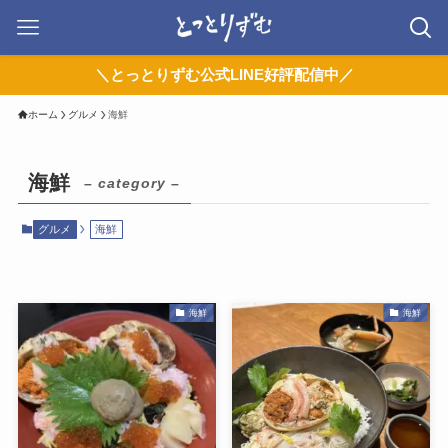
＼とっとりずむ公式LINE好評配信中／
ホーム
グルメ
海鮮
海鮮
– category –
グルメ
海鮮
海鮮
海鮮