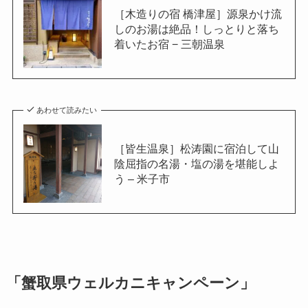
［木造りの宿 橋津屋］源泉かけ流
しのお湯は絶品！しっとりと落ち
着いたお宿 − 三朝温泉
あわせて読みたい
［皆生温泉］松涛園に宿泊して山
陰屈指の名湯・塩の湯を堪能しよ
う – 米子市
「蟹取県ウェルカニキャンペーン」