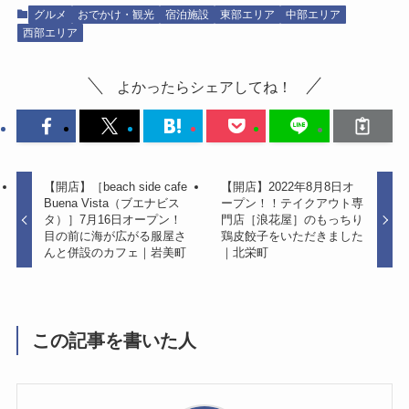
グルメ
おでかけ・観光
宿泊施設
東部エリア
中部エリア
西部エリア
よかったらシェアしてね！
【開店】［beach side cafe
【開店】2022年8月8日オ
Buena Vista（ブエナビス
ープン！！テイクアウト専
タ）］7月16日オープン！
門店［浪花屋］のもっちり
目の前に海が広がる服屋さ
鶏皮餃子をいただきました
んと併設のカフェ｜岩美町
｜北栄町
この記事を書いた人