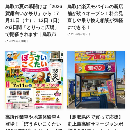
鳥取の夏の幕開けは「2026
鳥取に楽天モバイルの新店
賀露白いか祭り」から！7
舗が続々オープン！料金見
月11日（土）、12日（日）
直しや乗り換え相談が気軽
の2日間「とりっこ広場」
にできる！
で開催されます｜鳥取市
2026年7月2日
2026年7月8日
高所作業車や地震体験車も
【鳥取県内で買って応援】
登場！「ぼうさいこくたい
史上最高額サマージャンボ