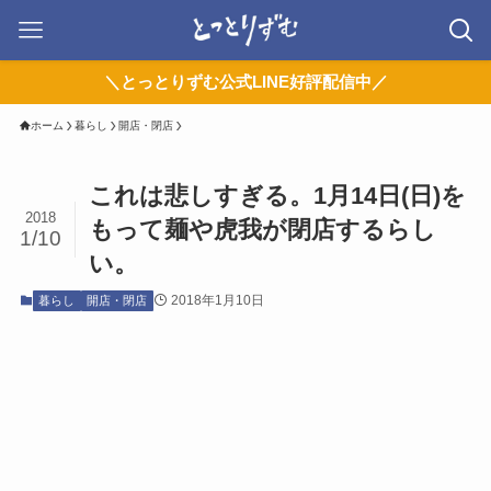
＼とっとりずむ公式LINE好評配信中／
ホーム
暮らし
開店・閉店
これは悲しすぎる。1月14日(日)を
2018
もって麺や虎我が閉店するらし
1/10
い。
2018年1月10日
暮らし
開店・閉店