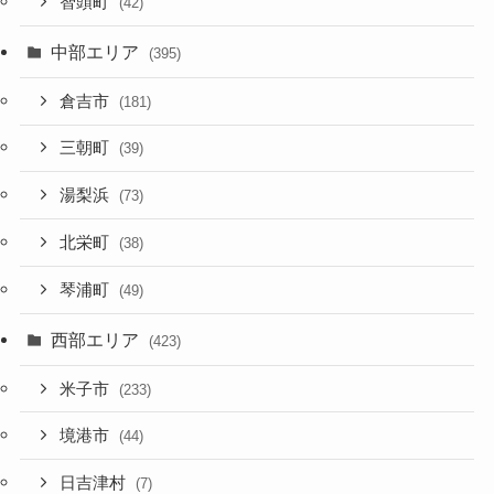
智頭町
(42)
中部エリア
(395)
倉吉市
(181)
三朝町
(39)
湯梨浜
(73)
北栄町
(38)
琴浦町
(49)
西部エリア
(423)
米子市
(233)
境港市
(44)
日吉津村
(7)