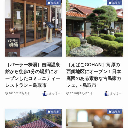
鳥取市
鳥取市
［パーラー株湯］吉岡温泉
［えばこGOHAN］河原の
館から徒歩1分の場所にオ
西郷地区にオープン！日本
ープンしたコミュニティー
庭園のある素敵な古民家カ
レストラン – 鳥取市
フェ。- 鳥取市
2016年12月2日
さっけー
2016年11月26日
さっけー
鳥取市
鳥取市