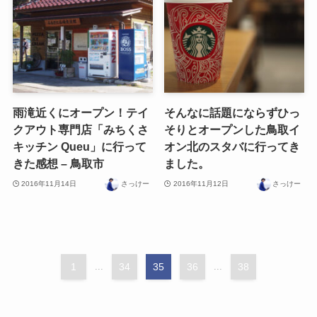
雨滝近くにオープン！テイ
そんなに話題にならずひっ
クアウト専門店「みちくさ
そりとオープンした鳥取イ
キッチン Queu」に行って
オン北のスタバに行ってき
きた感想 – 鳥取市
ました。
2016年11月14日
さっけー
2016年11月12日
さっけー
1
...
34
35
36
...
38