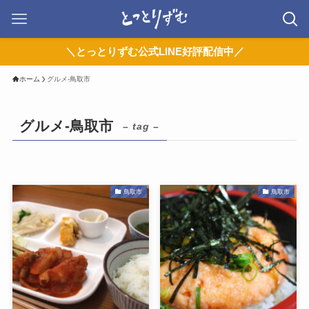
＼とっとりずむ公式LINE好評配信中／
ホーム
グルメ-鳥取市
グルメ-鳥取市
– tag –
鳥取市
鳥取市