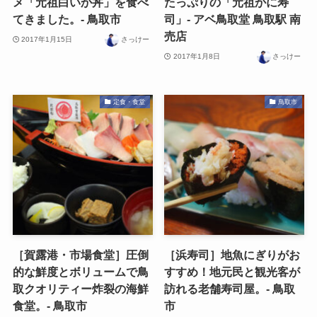
メ「元祖白いか丼」を食べ
たっぷりの「元祖かに寿
てきました。- 鳥取市
司」- アベ鳥取堂 鳥取駅 南
売店
2017年1月15日
さっけー
2017年1月8日
さっけー
定食・食堂
鳥取市
［賀露港・市場食堂］圧倒
［浜寿司］地魚にぎりがお
的な鮮度とボリュームで鳥
すすめ！地元民と観光客が
取クオリティー炸裂の海鮮
訪れる老舗寿司屋。- 鳥取
食堂。- 鳥取市
市