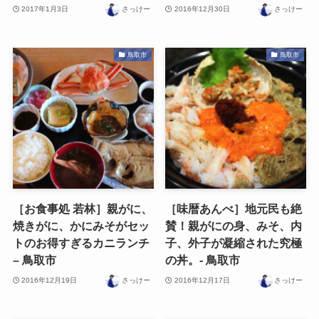
2017年1月3日
さっけー
2016年12月30日
さっけー
鳥取市
鳥取市
［お食事処 若林］親がに、
［味暦あんべ］地元民も絶
焼きがに、かにみそがセッ
賛！親がにの身、みそ、内
トのお得すぎるカニランチ
子、外子が凝縮された究極
– 鳥取市
の丼。- 鳥取市
2016年12月19日
さっけー
2016年12月17日
さっけー