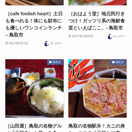
［cafe foolish heart］土日
［おはよう堂］地元民行き
も食べれる！体にも財布に
つけ！ガッツリ系の海鮮食
も優しいワンコインランチ
堂といえばここ。- 鳥取市
– 鳥取市
2017年1月20日
さっけー
2017年2月1日
さっけー
鳥取市
鳥取市
［山田屋］鳥取の名物グル
鳥取の名物駅弁！カニの身