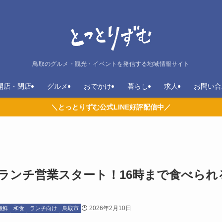
鳥取のグルメ・観光・イベントを発信する地域情報サイト
開店・閉店
グルメ
おでかけ
暮らし
求人
お問い合
＼とっとりずむ公式LINE好評配信中／
ランチ営業スタート！16時まで食べられ
2026年2月10日
海鮮
和食
ランチ向け
鳥取市