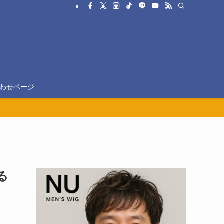
わせページ
る