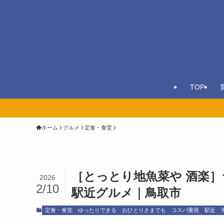
TOP
ホーム
グルメ
定食・食堂
［とっとり地魚菜や 酒楽］
2026
2/10
駅近グルメ｜鳥取市
定食・食堂
ゆったりできる
おひとりさまでも
コスパ重視
駅近