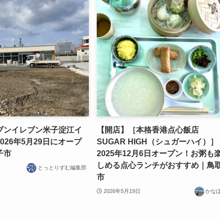
ブンイレブン米子淀江イ
【開店】［本格香港点心飯店
026年5月29日にオープ
SUGAR HIGH（シュガーハイ）］
子市
2025年12月6日オープン！お粥も
しめる点心ランチがおすすめ｜鳥
とっとりずむ編集部
市
2026年5月19日
かな