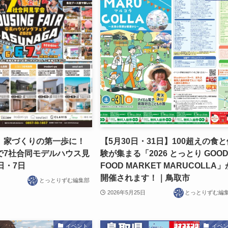
】家づくりの第一歩に！
【5月30日・31日】100超えの食
で7社合同モデルハウス見
験が集まる「2026 とっとり GOO
日・7日
FOOD MARKET MARUCOLLA」
開催されます！｜鳥取市
とっとりずむ編集部
2026年5月25日
とっとりずむ編
イベント
イベ