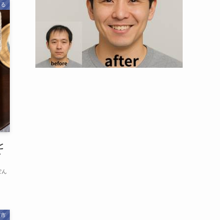
きる
と
町
ぽん
取市