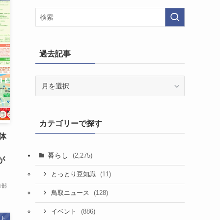
過去記事
過
去
記
事
カテゴリーで探す
と体
D
暮らし
(2,275)
が
(11)
とっとり豆知識
集部
(128)
鳥取ニュース
(886)
イベント
ント