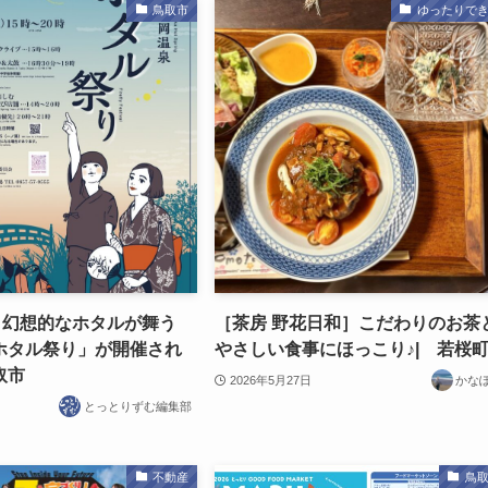
鳥取市
ゆったりで
】幻想的なホタルが舞う
［茶房 野花日和］こだわりのお茶
ホタル祭り」が開催され
やさしい食事にほっこり♪| 若桜
取市
2026年5月27日
かな
とっとりずむ編集部
不動産
鳥