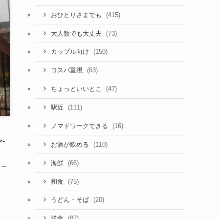
(415)
おひとりさまでも
(73)
大人数でも大丈夫
(150)
カップル向け
(63)
コスパ重視
(47)
ちょっといいとこ
(111)
駅近
(16)
ノマドワークできる
-
(110)
お酒が飲める
(66)
海鮮
けー
(75)
和食
(20)
うどん・そば
(87)
洋食