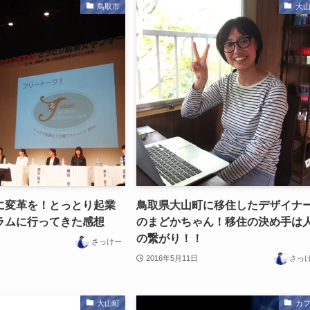
鳥取市
大
に変革を！とっとり起業
鳥取県大山町に移住したデザイナ
ラムに行ってきた感想
のまどかちゃん！移住の決め手は
の繋がり！！
さっけー
2016年5月11日
さっ
大山町
カ