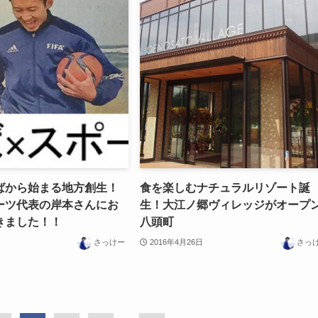
ばから始まる地方創生！
食を楽しむナチュラルリゾート誕
ーツ代表の岸本さんにお
生！大江ノ郷ヴィレッジがオープン
きました！！
八頭町
さっけー
2016年4月26日
さっ