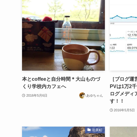
本とcoffeeと自分時間＊大山ものづ
［ブログ運営
くり学校内カフェへ
PVは1万2
ログメディ
2016年5月6日
あゆちゃん
す！！
2016年5月5日
岩美町