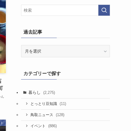
過去記事
過
去
記
事
カテゴリーで探す
石
町
暮らし
(2,275)
ゃん
(11)
とっとり豆知識
(128)
鳥取ニュース
ント
(886)
イベント