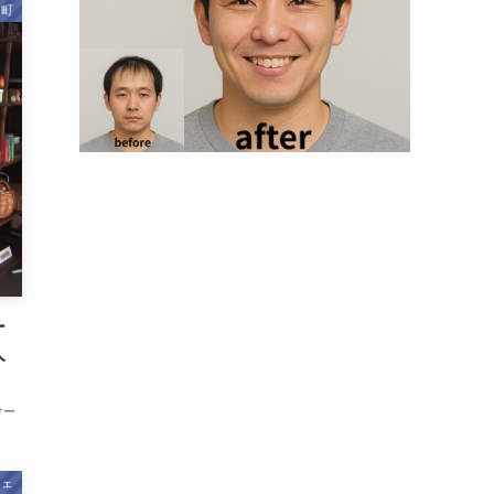
山町
ー
人
けー
フェ