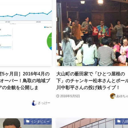
5ヶ月目］2016年4月の
大山町の薮田家で「ひとつ屋根の
千オーバー！鳥取の地域ブ
下」のチャンキー松本さんとポー
アの全貌を公開しま
川中彰平さんの投げ銭ライブ！
2016年5月5日
あゆち
さっけー
インタビュー
八