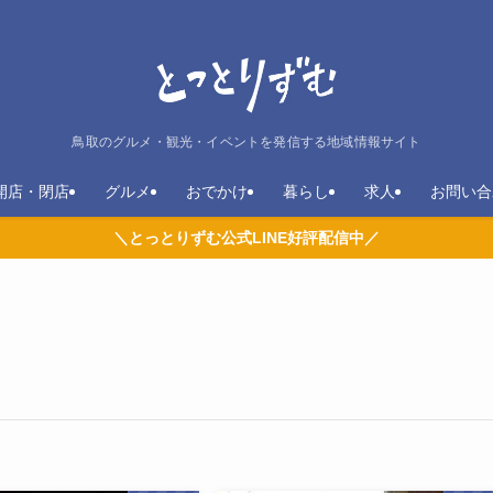
鳥取のグルメ・観光・イベントを発信する地域情報サイト
開店・閉店
グルメ
おでかけ
暮らし
求人
お問い合
＼とっとりずむ公式LINE好評配信中／