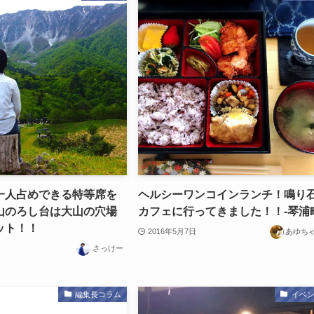
一人占めできる特等席を
ヘルシーワンコインランチ！鳴り
山のろし台は大山の穴場
カフェに行ってきました！！-琴浦
ット！！
2016年5月7日
あゆち
さっけー
編集長コラム
イベ