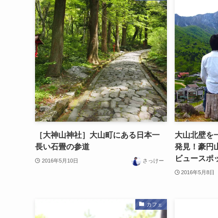
［大神山神社］大山町にある日本一
大山北壁を
長い石畳の参道
発見！豪円
ビュースポ
2016年5月10日
さっけー
2016年5月8日
カフェ