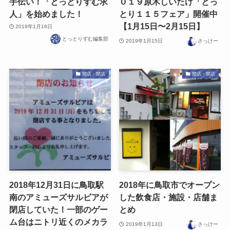
手伝い！「とっとりずむ求
０１９原木しいたけ「とっ
人」を始めました！
とり１１５フェア」開催中
【1月15日〜2月15日】
2019年1月16日
とっとりずむ編集部
2019年1月15日
さっけー
開店・閉店
開店・閉店
2018年12月31日に鳥取駅
2018年に鳥取市でオープン
南のアミューズサルビアが
した飲食店・施設・店舗ま
閉店していた！一部のゲー
とめ
ム台はニトリ近くのメカラ
2019年1月13日
さっけー