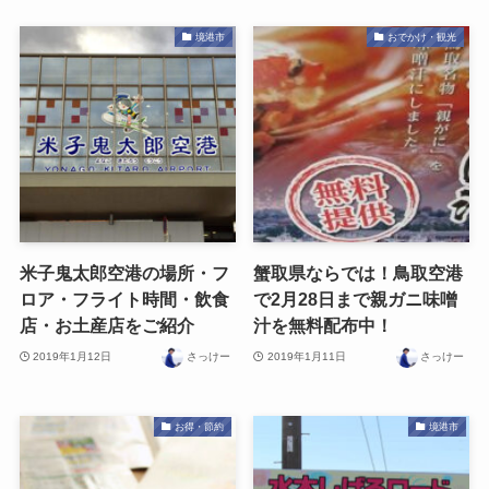
境港市
おでかけ・観光
米子鬼太郎空港の場所・フ
蟹取県ならでは！鳥取空港
ロア・フライト時間・飲食
で2月28日まで親ガニ味噌
店・お土産店をご紹介
汁を無料配布中！
2019年1月12日
さっけー
2019年1月11日
さっけー
お得・節約
境港市