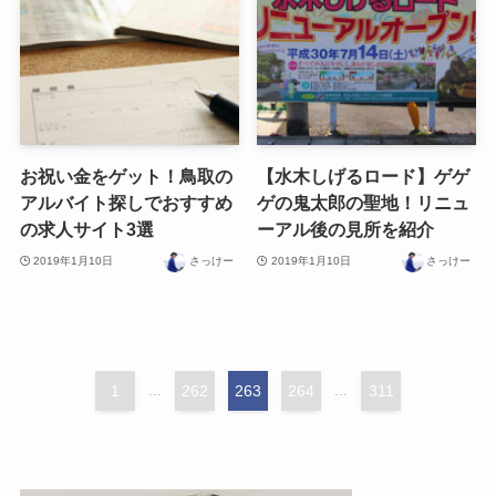
お祝い金をゲット！鳥取の
【水木しげるロード】ゲゲ
アルバイト探しでおすすめ
ゲの鬼太郎の聖地！リニュ
の求人サイト3選
ーアル後の見所を紹介
2019年1月10日
さっけー
2019年1月10日
さっけー
1
...
262
263
264
...
311