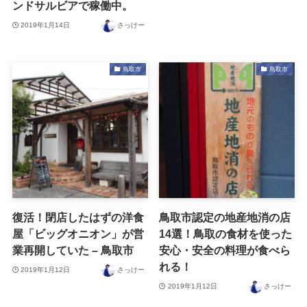
ンドサルビアで稼働中。
2019年1月14日
さっけー
鳥取市
鳥取市
復活！閉店したはずの洋食
鳥取市認定の地産地消の店
屋「ビッグオニオン」が営
14選！鳥取の食材を使った
業再開していた – 鳥取市
安心・安全の料理が食べら
れる！
2019年1月12日
さっけー
2019年1月12日
さっけー