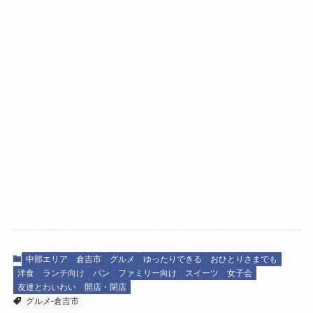
中部エリア
倉吉市
グルメ
ゆったりできる
おひとりさまでも
洋食
ランチ向け
パン
ファミリー向け
スイーツ
女子会
友達とわいわい
開店・閉店
グルメ-倉吉市