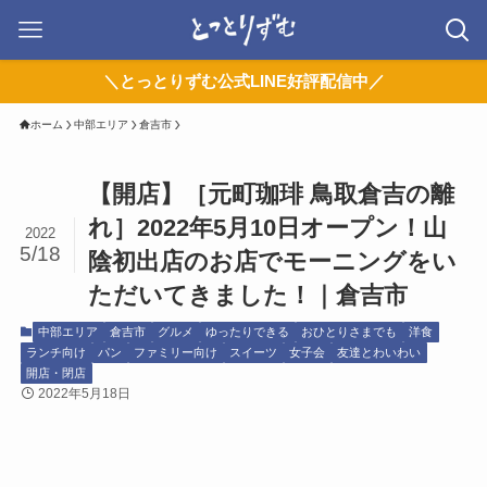
＼とっとりずむ公式LINE好評配信中／
ホーム
中部エリア
倉吉市
【開店】［元町珈琲 鳥取倉吉の離
れ］2022年5月10日オープン！山
2022
5/18
陰初出店のお店でモーニングをい
ただいてきました！｜倉吉市
中部エリア
倉吉市
グルメ
ゆったりできる
おひとりさまでも
洋食
ランチ向け
パン
ファミリー向け
スイーツ
女子会
友達とわいわい
開店・閉店
2022年5月18日