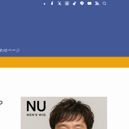
わせページ
っ