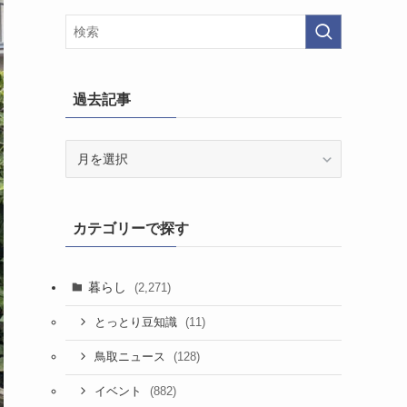
過去記事
過
去
記
事
カテゴリーで探す
暮らし
(2,271)
(11)
とっとり豆知識
(128)
鳥取ニュース
(882)
イベント