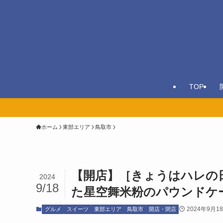
TOP
ホーム
東部エリア
鳥取市
【開店】［きょうはハレの日
2024
9/18
た星空舞米粉のパウンドケ
2024年9月1
グルメ
スイーツ
東部エリア
鳥取市
開店・閉店