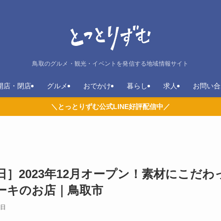
鳥取のグルメ・観光・イベントを発信する地域情報サイト
開店・閉店
グルメ
おでかけ
暮らし
求人
お問い合
＼とっとりずむ公式LINE好評配信中／
］2023年12月オープン！素材にこだわ
ーキのお店｜鳥取市
8日