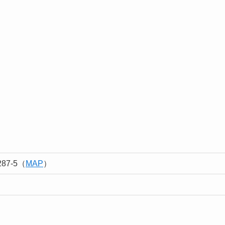
7-5（
MAP
）