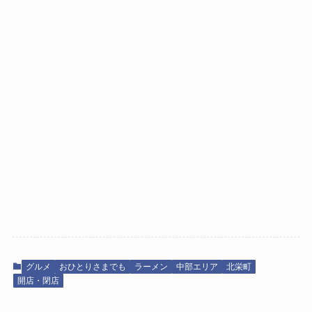
グルメ
おひとりさまでも
ラーメン
中部エリア
北栄町
開店・閉店