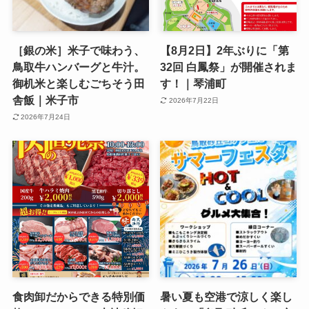
［銀の米］米子で味わう、
【8月2日】2年ぶりに「第
鳥取牛ハンバーグと牛汁。
32回 白鳳祭」が開催されま
御机米と楽しむごちそう田
す！｜琴浦町
舎飯｜米子市
2026年7月22日
2026年7月24日
食肉卸だからできる特別価
暑い夏も空港で涼しく楽し