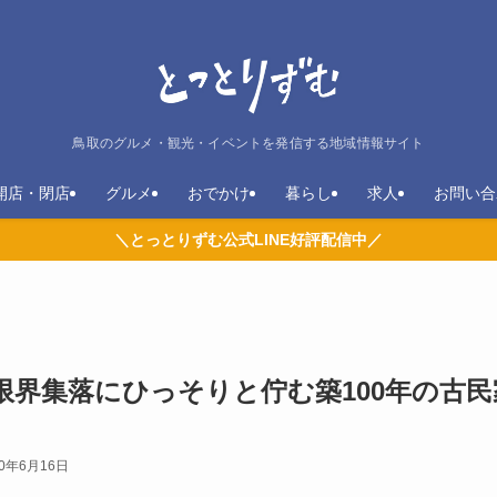
鳥取のグルメ・観光・イベントを発信する地域情報サイト
開店・閉店
グルメ
おでかけ
暮らし
求人
お問い合
＼とっとりずむ公式LINE好評配信中／
界集落にひっそりと佇む築100年の古民
20年6月16日