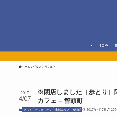
TOP
ホーム
グルメ
カフェ
※閉店しました［歩とり］限
2017
4/07
カフェ – 智頭町
2017年4月7日
20
グルメ
カフェ
パン
東部エリア
智頭町