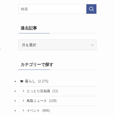
過去記事
過
去
な
記
事
カテゴリーで探す
暮らし
(2,275)
(11)
とっとり豆知識
(128)
鳥取ニュース
(886)
イベント