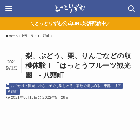
＼とっとりずむ公式LINE好評配信中／
ホーム
東部エリア
八頭町
梨、ぶどう、栗、りんごなどの収
2021
穫体験！「はっとうフルーツ観光
9/15
園」- 八頭町
おでかけ・観光
小さい子でも楽しめる
家族で楽しめる
東部エリア
八頭町
2021年9月15日
2022年5月29日