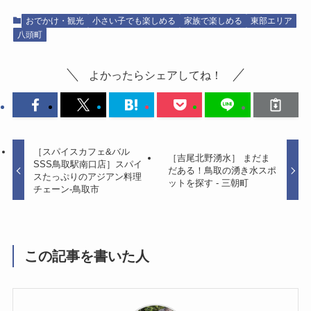
おでかけ・観光
小さい子でも楽しめる
家族で楽しめる
東部エリア
八頭町
よかったらシェアしてね！
［スパイスカフェ&バル
［吉尾北野湧水］ まだま
SSS鳥取駅南口店］スパイ
だある！鳥取の湧き水スポ
スたっぷりのアジアン料理
ットを探す - 三朝町
チェーン-鳥取市
この記事を書いた人