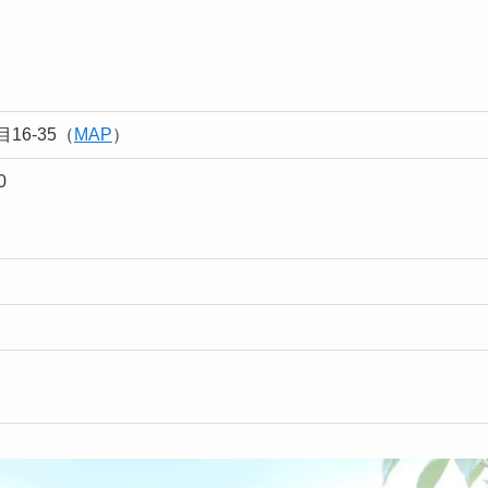
16-35（
MAP
）
0