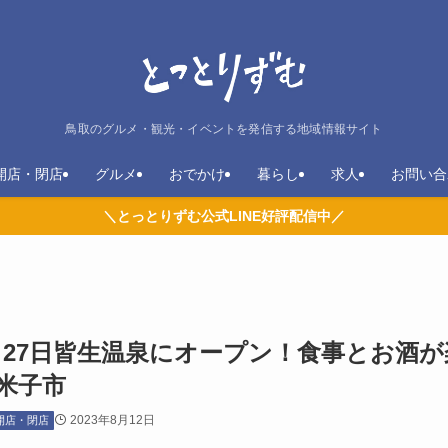
鳥取のグルメ・観光・イベントを発信する地域情報サイト
開店・閉店
グルメ
おでかけ
暮らし
求人
お問い合
＼とっとりずむ公式LINE好評配信中／
年5月27日皆生温泉にオープン！食事とお酒が
米子市
2023年8月12日
開店・閉店