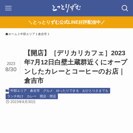
＼とっとりずむ公式LINE好評配信中／
ホーム
中部エリア
倉吉市
【開店】［デリカリカフェ］2023
年7月12日白壁土蔵群近くにオープ
2023
8/30
ンしたカレーとコーヒーのお店｜
倉吉市
中部エリア
倉吉市
グルメ
ゆったりできる
おひとりさまでも
ランチ向け
カレー
開店・閉店
2023年8月30日