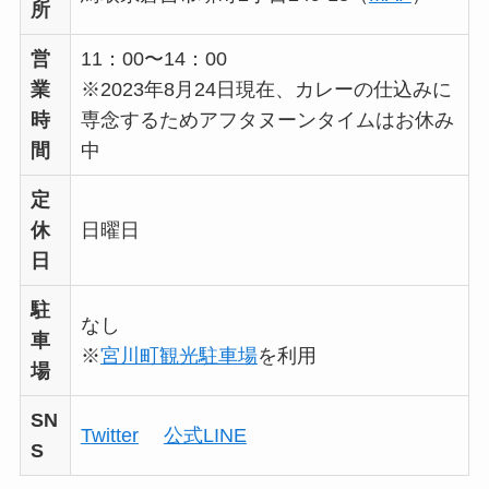
所
営
11：00〜14：00
業
※2023年8月24日現在、カレーの仕込みに
時
専念するためアフタヌーンタイムはお休み
間
中
定
休
日曜日
日
駐
なし
車
※
宮川町観光駐車場
を利用
場
SN
Twitter
公式LINE
S