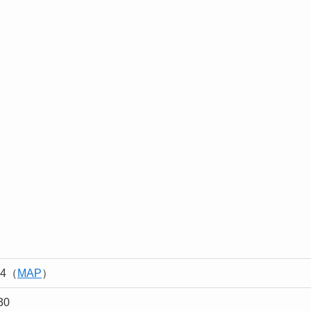
4（
MAP
）
30