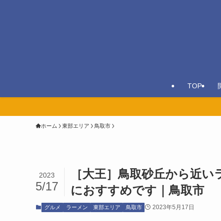
TOP
ホーム
東部エリア
鳥取市
［大王］鳥取砂丘から近い
2023
5/17
におすすめです｜鳥取市
2023年5月17日
グルメ
ラーメン
東部エリア
鳥取市