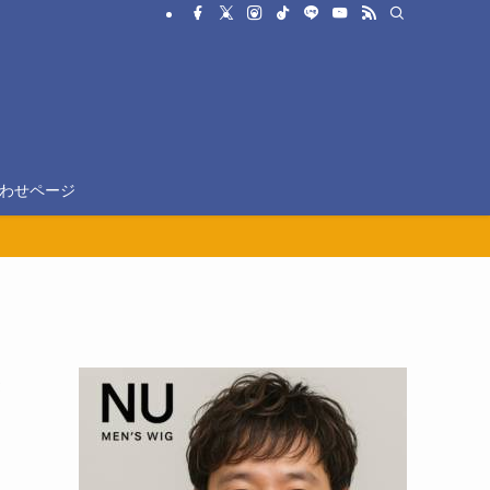
わせページ
き