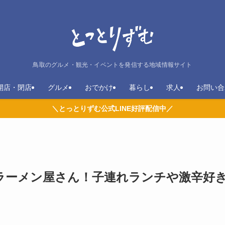
鳥取のグルメ・観光・イベントを発信する地域情報サイト
開店・閉店
グルメ
おでかけ
暮らし
求人
お問い合
＼とっとりずむ公式LINE好評配信中／
ラーメン屋さん！子連れランチや激辛好