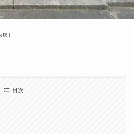
お店！
目次