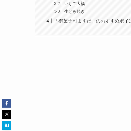
いちご大福
生どら焼き
「御菓子司ますだ」のおすすめポイ