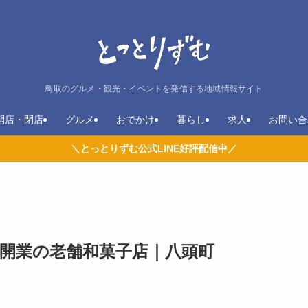
鳥取のグルメ・観光・イベントを発信する地域情報サイト
開店・閉店
グルメ
おでかけ
暮らし
求人
お問い合
＼とっとりずむ公式LINE好評配信中／
年開業の老舗和菓子店｜八頭町