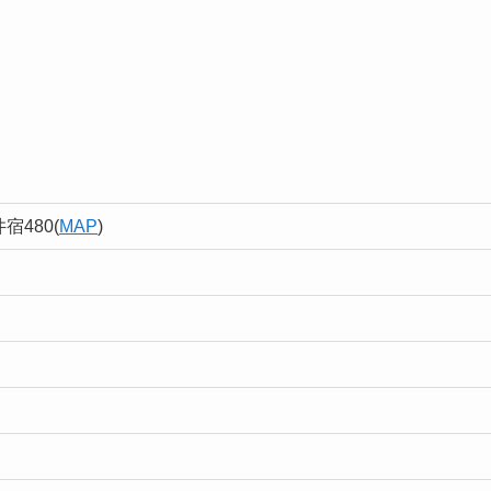
480(
MAP
)