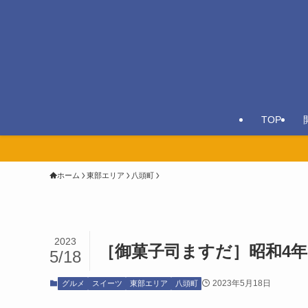
TOP
ホーム
東部エリア
八頭町
2023
［御菓子司ますだ］昭和4
5/18
2023年5月18日
グルメ
スイーツ
東部エリア
八頭町