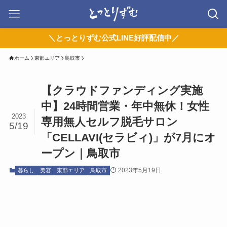
＼とっとりずむ公式LINE好評配信中／
ホーム
東部エリア
鳥取市
【クラウドファンディング実施
中】24時間営業・年中無休！女性
2023
専用無人セルフ脱毛サロン
5/19
「CELLAVI(セラビィ)」が7月にオ
ープン｜鳥取市
2023年5月19日
暮らし
美容
東部エリア
鳥取市