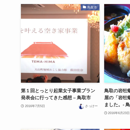
鳥取市
第１回とっとり起業女子事業プラン
鳥取の岩牡
発表会に行ってきた感想 – 鳥取市
屋の「岩牡
ました。- 
2016年7月5日
さっけー
2016年6月23日