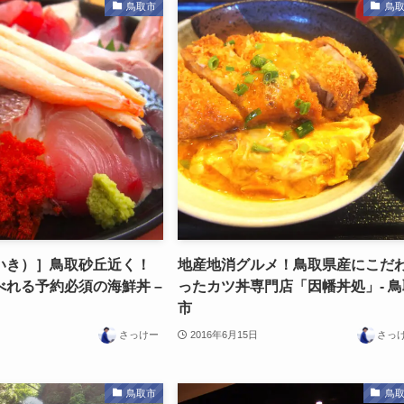
鳥取市
鳥
いき）］鳥取砂丘近く！
地産地消グルメ！鳥取県産にこだ
れる予約必須の海鮮丼 –
ったカツ丼専門店「因幡丼処」- 鳥
市
さっけー
2016年6月15日
さっ
鳥取市
鳥