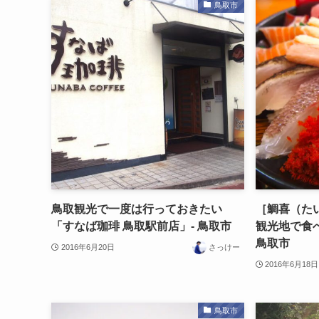
鳥取市
鳥取観光で一度は行っておきたい
［鯛喜（た
「すなば珈琲 鳥取駅前店」- 鳥取市
観光地で食べ
鳥取市
2016年6月20日
さっけー
2016年6月18日
鳥取市