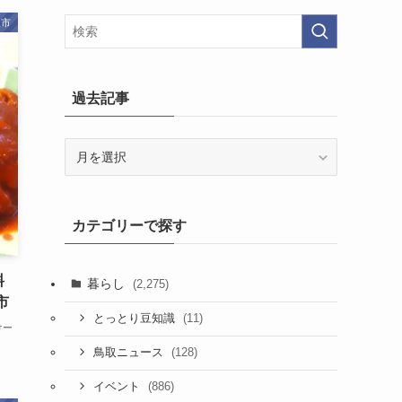
取市
過去記事
過
去
記
事
カテゴリーで探す
料
暮らし
(2,275)
市
(11)
とっとり豆知識
けー
(128)
鳥取ニュース
(886)
イベント