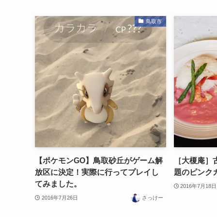
鳥取市
【ポケモンGO】鳥取砂丘がゲーム解
［大榎庵］
放区に決定！実際に行ってプレイし
題のピンクカ
てみました。
2016年7月18日
2016年7月26日
さっけー