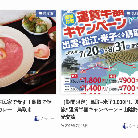
鳥取市
鳥
古民家で食す！鳥取で話
［期間限定］鳥取−米子1,000円。
レー – 鳥取市
旅!!運賃半額キャンペーン − 山陰
光交流
さっけー
2016年7月16日
さっ