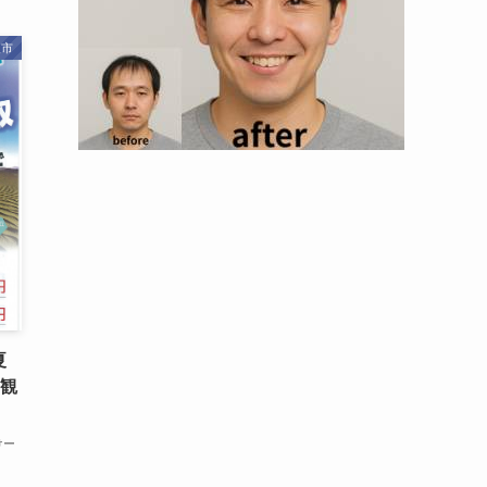
取市
夏
路観
けー