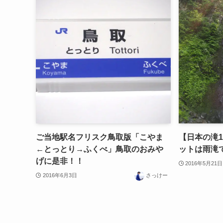
ご当地駅名フリスク鳥取版「こやま
【日本の滝1
←とっとり→ふくべ」鳥取のおみや
ットは雨滝で
げに是非！！
2016年5月21日
2016年6月3日
さっけー