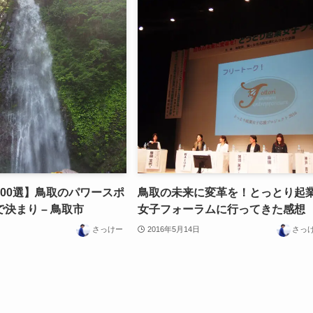
00選】鳥取のパワースポ
鳥取の未来に変革を！とっとり起
決まり – 鳥取市
女子フォーラムに行ってきた感想
さっけー
2016年5月14日
さっ