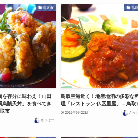
鳥取市
鳥
蠣を存分に味わえ！山田
鳥取空港近く！地産地消の多彩な
蠣烏賊天丼」を食べてき
理「レストラン 仏区里屋」 – 鳥取
鳥取市
2016年6月22日
さっ
さっけー