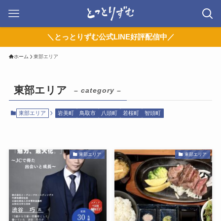
＼とっとりずむ公式LINE好評配信中／
ホーム
東部エリア
東部エリア
– category –
東部エリア
岩美町
鳥取市
八頭町
若桜町
智頭町
東部エリア
東部エリア