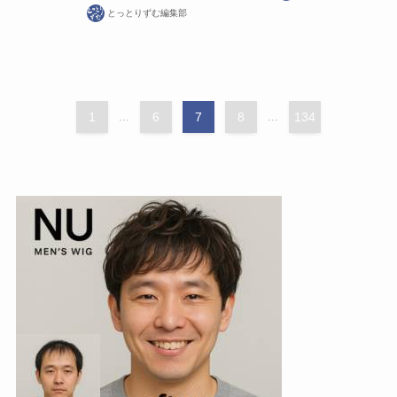
とっとりずむ編集部
1
...
6
7
8
...
134