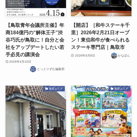
【鳥取青年会議所主催】年
【開店】［和牛ステーキ千
商184億円の“解体王子”渋
里］2026年2月21日オープ
谷巧氏が鳥取に！自分と会
ン！東伯和牛が食べられる
社をアップデートしたい若
ステーキ専門店｜鳥取市
手必見の講演会
2026年4月8日
かなぽん
2026年4月10日
とっとりずむ編集部
東部エリア
東部エリア