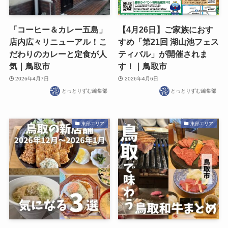
「コーヒー＆カレー五島」
【4月26日】ご家族におす
店内広々リニューアル！こ
すめ「第21回 湖山池フェス
だわりのカレーと定食が人
ティバル」が開催されま
気｜鳥取市
す！｜鳥取市
2026年4月7日
2026年4月6日
とっとりずむ編集部
とっとりずむ編集部
東部エリア
東部エリア