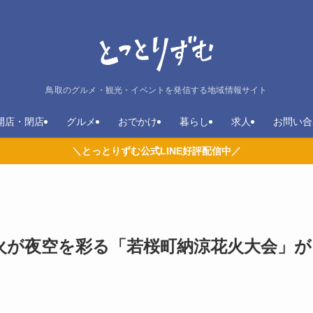
鳥取のグルメ・観光・イベントを発信する地域情報サイト
開店・閉店
グルメ
おでかけ
暮らし
求人
お問い合
＼とっとりずむ公式LINE好評配信中／
の花火が夜空を彩る「若桜町納涼花火大会」が