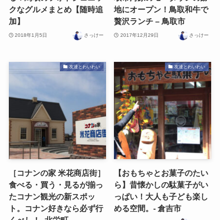
クなグルメまとめ【随時追
地にオープン！鳥取和牛で
加】
贅沢ランチ – 鳥取市
2018年1月5日
さっけー
2017年12月29日
さっけー
友達とわいわい
友達とわいわい
［コナンの家 米花商店街］
【おもちゃとお菓子のたい
食べる・買う・見るが揃っ
ら】昔懐かしの駄菓子がい
たコナン観光の新スポッ
っぱい！大人も子ども楽し
ト。コナン好きなら必ず行
める空間。- 倉吉市