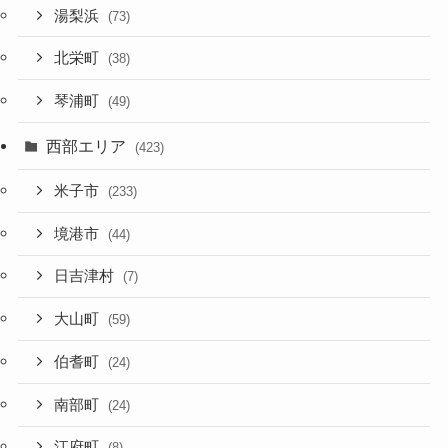
湯梨浜
(73)
北栄町
(38)
琴浦町
(49)
西部エリア
(423)
米子市
(233)
境港市
(44)
日吉津村
(7)
大山町
(59)
伯耆町
(24)
南部町
(24)
江府町
(8)