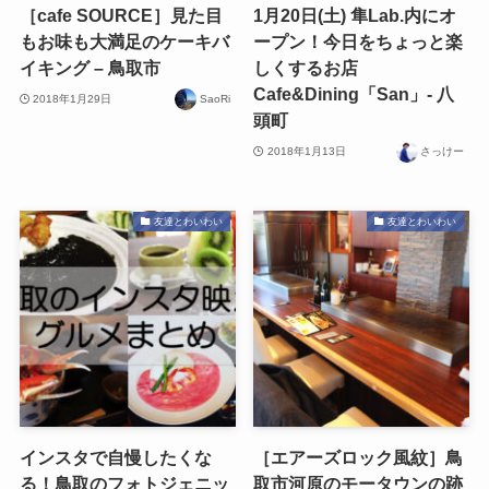
［cafe SOURCE］見た目
1月20日(土) 隼Lab.内にオ
もお味も大満足のケーキバ
ープン！今日をちょっと楽
イキング – 鳥取市
しくするお店
Cafe&Dining「San」- 八
2018年1月29日
SaoRi
頭町
2018年1月13日
さっけー
友達とわいわい
友達とわいわい
インスタで自慢したくな
［エアーズロック風紋］鳥
る！鳥取のフォトジェニッ
取市河原のモータウンの跡