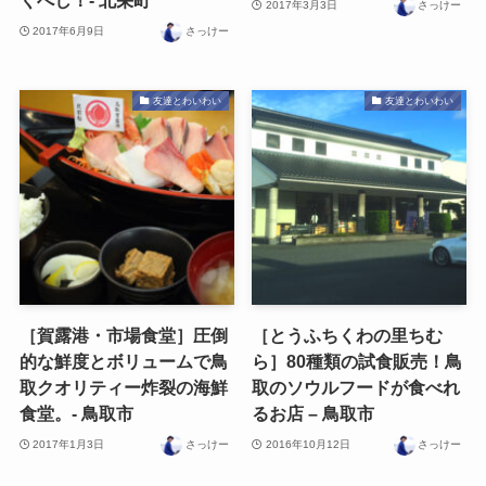
くべし！- 北栄町
2017年3月3日
さっけー
2017年6月9日
さっけー
友達とわいわい
友達とわいわい
［賀露港・市場食堂］圧倒
［とうふちくわの里ちむ
的な鮮度とボリュームで鳥
ら］80種類の試食販売！鳥
取クオリティー炸裂の海鮮
取のソウルフードが食べれ
食堂。- 鳥取市
るお店 – 鳥取市
2017年1月3日
さっけー
2016年10月12日
さっけー