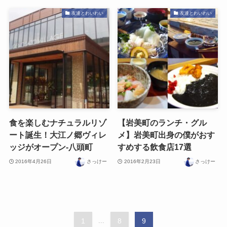
友達とわいわい
友達とわいわい
食を楽しむナチュラルリゾ
【岩美町のランチ・グル
ート誕生！大江ノ郷ヴィレ
メ】岩美町出身の僕がおす
ッジがオープン-八頭町
すめする飲食店17選
2016年4月26日
さっけー
2016年2月23日
さっけー
1
...
8
9