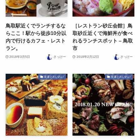
鳥取駅近くでランチするな
［レストラン砂丘会館］鳥
らここ！駅から徒歩10分以
取砂丘近くで海鮮丼が食べ
内で行けるカフェ・レスト
れるランチスポット – 鳥取
ラン。
市
2018年3月5日
さっけー
2018年2月12日
さっけー
友達とわいわい
友達とわいわい