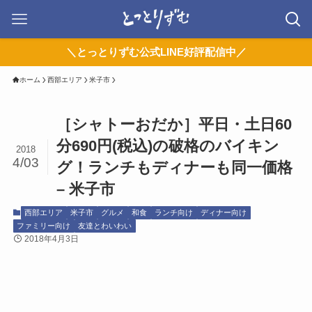
＼とっとりずむ公式LINE好評配信中／
ホーム
西部エリア
米子市
［シャトーおだか］平日・土日60
分690円(税込)の破格のバイキン
2018
4/03
グ！ランチもディナーも同一価格
– 米子市
西部エリア
米子市
グルメ
和食
ランチ向け
ディナー向け
ファミリー向け
友達とわいわい
2018年4月3日