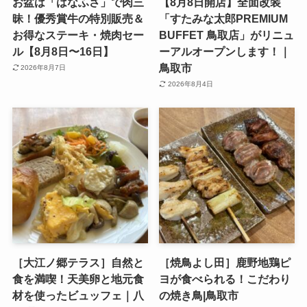
お盆は「はなふさ」で肉三
【8月8日開店】全面改装
昧！優秀賞牛の特別販売＆
「すたみな太郎PREMIUM
お得なステーキ・焼肉セー
BUFFET 鳥取店」がリニュ
ル【8月8日〜16日】
ーアルオープンします！｜
鳥取市
2026年8月7日
2026年8月4日
［大江ノ郷テラス］自然と
［焼鳥よし田］鹿野地鶏ピ
食を満喫！天美卵と地元食
ヨが食べられる！こだわり
材を使ったビュッフェ｜八
の焼き鳥|鳥取市