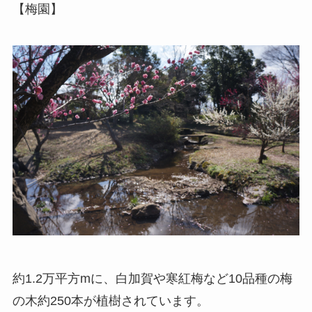
【梅園】
約1.2万平方mに、白加賀や寒紅梅など10品種の梅
の木約250本が植樹されています。