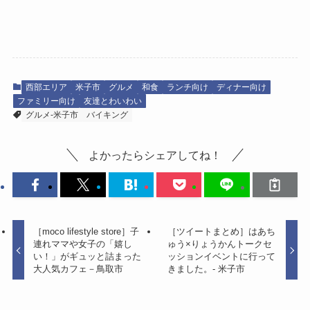
西部エリア
米子市
グルメ
和食
ランチ向け
ディナー向け
ファミリー向け
友達とわいわい
グルメ-米子市
バイキング
よかったらシェアしてね！
［moco lifestyle store］子
［ツイートまとめ］はあち
連れママや女子の「嬉し
ゅう×りょうかんトークセ
い！」がギュッと詰まった
ッションイベントに行って
大人気カフェ－鳥取市
きました。- 米子市